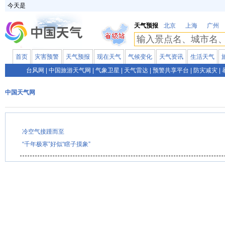
今天是
天气预报
北京
上海
广州
首页
灾害预警
天气预报
现在天气
气候变化
天气资讯
生活天气
台风网
|
中国旅游天气网
|
气象卫星
|
天气雷达
|
预警共享平台
|
防灾减灾
|
中国天气网
冷空气接踵而至
“千年极寒”好似“瞎子摸象”