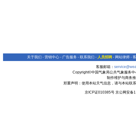
关于我们
-
营销中心
-
广告服务
-
联系我们
-
人员招聘
-
网站律师
-
客服邮箱：
service@wea
Copyright©中国气象局公共气象服务中心 All
制作维护与商务推
郑重声明：使用本站天气信息，请与本站联系
京ICP证010385号 京公网安备1