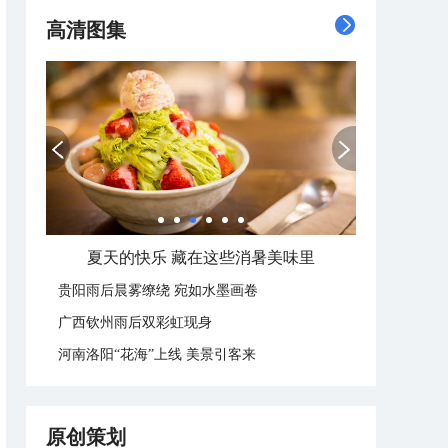
高清图集
夏天的快乐 藏在这些消暑美味里
贵阳雨后晨雾缭绕 宛如水墨画卷
广西钦州雨后双彩虹现身
河南洛阳“花海”上线 美景引客来
原创策划