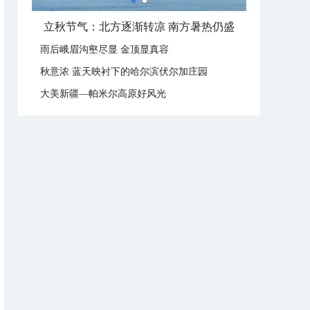
立秋节气：北方逐渐转凉 南方暑热仍盛
雨后峨眉沟壑尽显 金顶显真容
秋意浓 蓝天映衬下的哈尔滨伏尔加庄园
大美新疆—帕米尔高原好风光