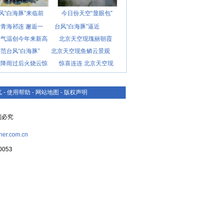
风“白海豚”来临前
今日份天空“显眼包”
青海祁连 邂逅一
台风“白海豚”逼近
京气温创今年来新高
北京天空现瑰丽朝霞
范台风“白海豚”
北京天空现鱼鳞云景观
京降雨过后火烧云惊
惊喜连连 北京天空现
气
-
使用帮助
-
网站地图
-
版权声明
复制必究
her.com.cn
053