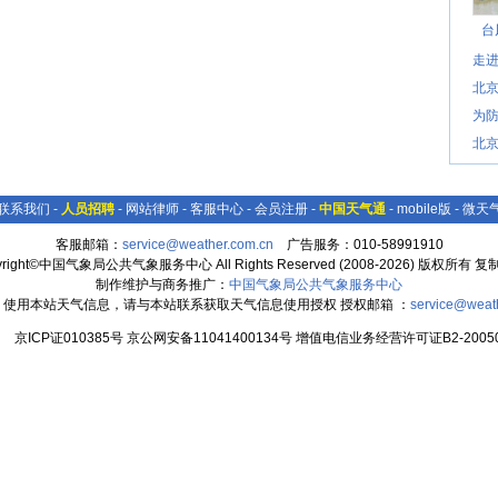
台
走进
北
为防
北
联系我们
-
人员招聘
-
网站律师
-
客服中心
-
会员注册
-
中国天气通
-
mobile版
-
微天
客服邮箱：
service@weather.com.cn
广告服务：010-58991910
yright©中国气象局公共气象服务中心 All Rights Reserved (2008-2026) 版权所有 
制作维护与商务推广：
中国气象局公共气象服务中心
：使用本站天气信息，请与本站联系获取天气信息使用授权 授权邮箱 ：
service@weat
京ICP证010385号 京公网安备11041400134号 增值电信业务经营许可证B2-20050