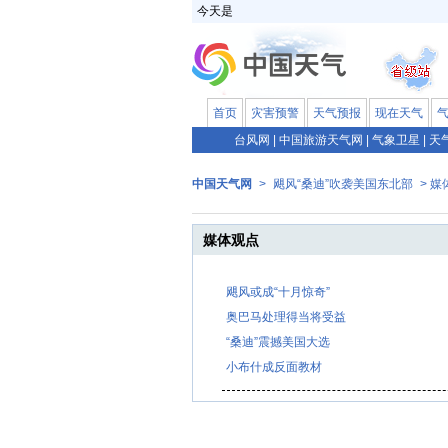
今天是
首页
灾害预警
天气预报
现在天气
台风网
|
中国旅游天气网
|
气象卫星
|
天
中国天气网
>
飓风“桑迪”吹袭美国东北部
> 媒
媒体观点
飓风或成“十月惊奇”
奥巴马处理得当将受益
“桑迪”震撼美国大选
小布什成反面教材