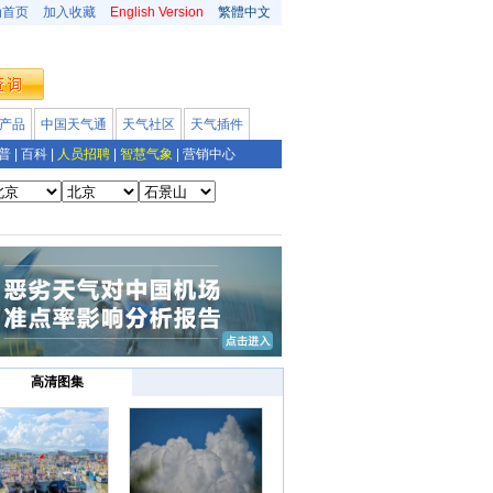
为首页
加入收藏
English Version
繁體中文
产品
中国天气通
天气社区
天气插件
普
|
百科
|
人员招聘
|
智慧气象
|
营销中心
高清图集