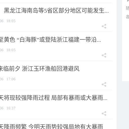
黑龙江海南岛等5省区部分地区可能发生...
06
18:05
黄色 “白海豚”或登陆浙江福建一带沿...
06
18:05
”来临前夕 浙江玉环渔船回港避风
06
17:06
将现较强降雨过程 局部有暴雨或大暴雨...
06
16:37
天降雨频繁 今明天雨势较强局地有大暴雨