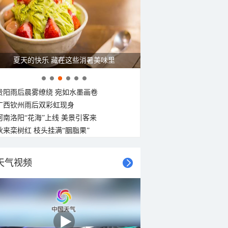
夏天的快乐 藏在这些消暑美味里
贵阳雨后晨雾缭绕 宛如水墨画卷
广西钦州雨后双彩虹现身
河南洛阳“花海”上线 美景引客来
秋来栾树红 枝头挂满“胭脂果”
天气视频