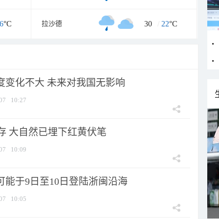
6
°C
30
/
22
°C
拉沙德
强度变化不大 未来对我国无影响
07
10:27
存 大自然已埋下红黄伏笔
07
10:09
可能于9日至10日登陆浙闽沿海
07
10:05