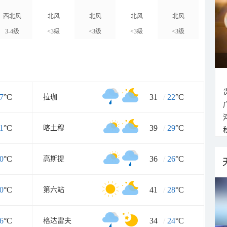
西北风
北风
北风
北风
北风
3-4级
<3级
<3级
<3级
<3级
7
°C
31
/
22
°C
拉珈
1
°C
39
/
29
°C
喀土穆
0
°C
36
/
26
°C
高斯提
0
°C
41
/
28
°C
第六站
6
°C
34
/
24
°C
格达雷夫