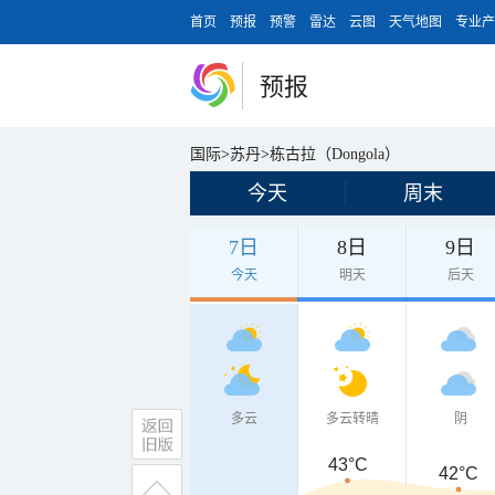
首页
预报
预警
雷达
云图
天气地图
专业产
预报
国际
>
苏丹
>
栋古拉（Dongola）
今天
周末
7日
8日
9日
今天
明天
后天
多云
多云转晴
阴
43°C
42°C