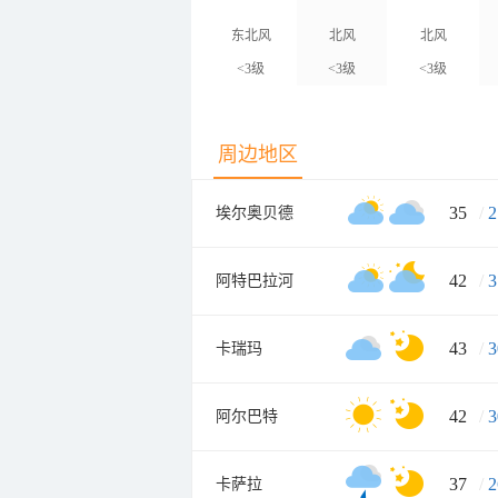
东北风
北风
北风
<3级
<3级
<3级
周边地区
35
/
2
埃尔奥贝德
42
/
3
阿特巴拉河
43
/
3
卡瑞玛
42
/
3
阿尔巴特
37
/
2
卡萨拉