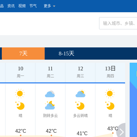
品
资讯
视频
节气
更多
7天
8-15天
10
11
12
13日
周一
周二
周三
周四
晴
阴转多云
多云转晴
晴
43°C
42°C
42°C
41°C