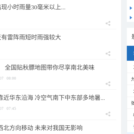
小时雨量30毫米以上...
天有雷阵雨短时雨强较大
节！ 全国贴秋膘地图带你尽享南北美味
07
08:00
靠近华东沿海 冷空气南下中东部多地暑...
07
07:45
向西北方向移动 未来对我国无影响