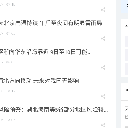
07
07:19
北京高温持续 午后至夜间有明显雷雨局...
07
07:05
逐渐向华东沿海靠近 9日至10日可能...
07
06:05
向西北方向移动 未来对我国无影响
06
18:17
险预警：湖北海南等5省部分地区风险较...
拨
06
18:05