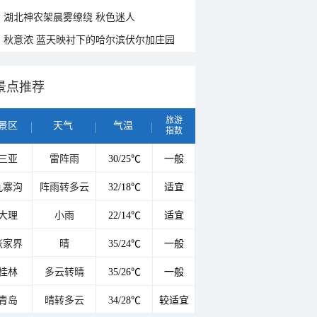
湖北神农架晨雾缭绕 秋色迷人
秋意浓 蓝天映衬下的哈尔滨伏尔加庄园
景点推荐
旅游
景区
天气
气温
指数
三亚
雷阵雨
30/25℃
一般
九寨沟
阵雨转多云
32/18℃
适宜
大理
小雨
22/14℃
适宜
张家界
晴
35/24℃
一般
桂林
多云转晴
35/26℃
一般
青岛
晴转多云
34/28℃
较适宜