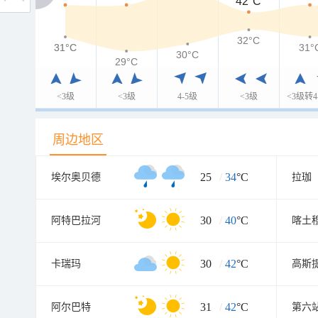
42°C
32°C
31°C
31°C
31°
30°C
29°C
<3级
<3级
4-5级
<3级
<3级转4
周边地区
25
/
34
°C
埃尔奥贝德
拉珈
30
/
40
°C
阿特巴拉河
喀土
30
/
42
°C
卡瑞玛
高斯
31
/
42
°C
阿尔巴特
第六