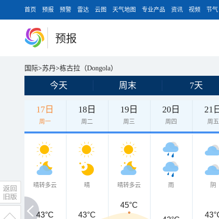
首页
预报
预警
雷达
云图
天气地图
专业产品
资讯
视频
节气
预报
国际
>
苏丹
>
栋古拉（Dongola）
今天
周末
7天
17日
18日
19日
20日
21
周一
周二
周三
周四
周
晴转多云
晴
晴转多云
雨
阴
45°C
43°C
43°C
43°C
43°