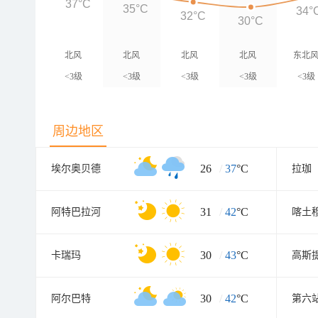
37°C
35°C
34°
32°C
30°C
北风
北风
北风
北风
东北
<3级
<3级
<3级
<3级
<3级
周边地区
26
/
37
°C
埃尔奥贝德
拉珈
31
/
42
°C
阿特巴拉河
喀土
30
/
43
°C
卡瑞玛
高斯
30
/
42
°C
阿尔巴特
第六