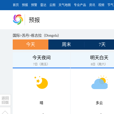
首页
预报
预警
雷达
云图
天气地图
专业产品
资讯
视频
节气
预报
国际
>
苏丹
>
栋古拉（Dongola）
今天
周末
7天
今天夜间
明天白天
7日（周五）
8日（周六）
晴
多云