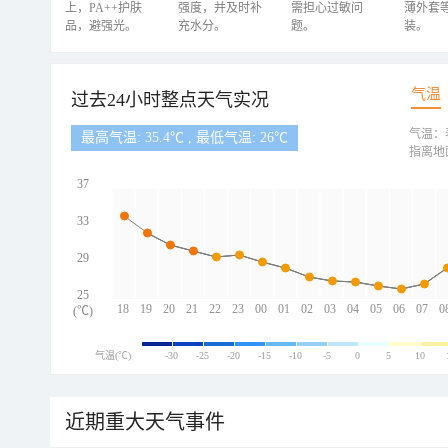
上，PA++护肤
强度，并及时补
需担心过敏问
薄外套
品，避强光。
充水分。
题。
装。
气温
过去24小时整点天气实况
气温：
最高气温: 35.4℃ , 最低气温: 26℃
指离地
37
33
29
25
18
19
20
21
22
23
00
01
02
03
04
05
06
07
0
(℃)
气温(℃)
-30
-25
-20
-15
-10
-5
0
5
10
近期重大天气事件