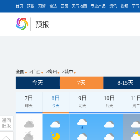
首页
预报
预警
雷达
云图
天气地图
专业产品
资讯
视频
节气
预报
全国
>
广西
>
柳州
>
城中
今天
7天
8-15天
7日
8日
9日
10日
11
昨天
今天
明天
后天
周