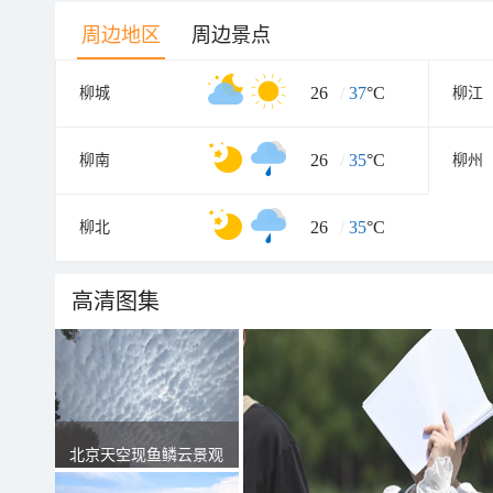
周边地区
周边景点
26
/
37
°C
柳城
柳江
26
/
35
°C
柳南
柳州
26
/
35
°C
柳北
高清图集
北京天空现鱼鳞云景观