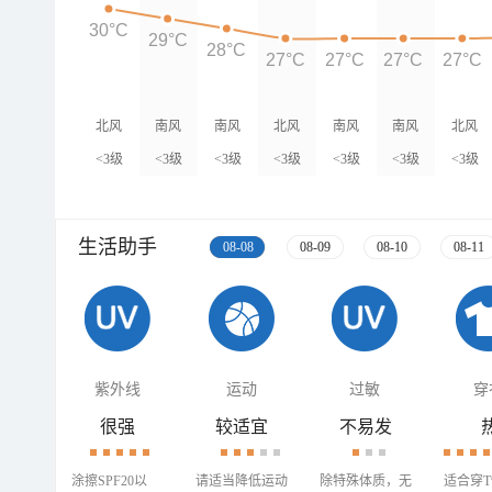
30°C
29°C
28°C
27°C
27°C
27°C
27°C
北风
南风
南风
北风
南风
南风
北风
<3级
<3级
<3级
<3级
<3级
<3级
<3级
生活助手
08-08
08-09
08-10
08-11
紫外线
运动
过敏
穿
很强
较适宜
不易发
涂擦SPF20以
请适当降低运动
除特殊体质，无
适合穿