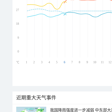
27
ed
ed
ed
18
ed
9
0
1
2
3
4
5
6
7
8
9
10
11
12
℃
近期重大天气事件
我国降雨强度进一步减弱 中东部大