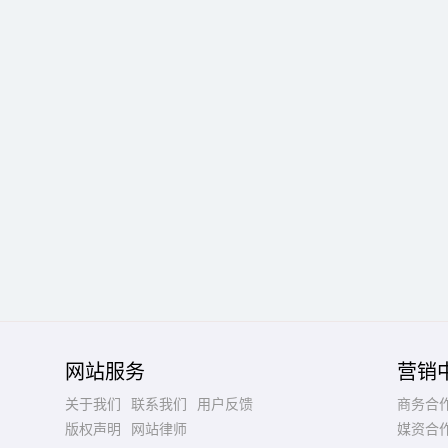
网站服务
营销
关于我们
联系我们
用户反馈
商务合
版权声明
网站律师
媒资合