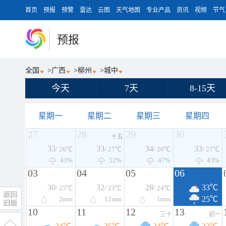
首页
预报
预警
雷达
云图
天气地图
专业产品
资讯
视频
节气
预报
全国
>
广西
>
柳州
>
城中
今天
7天
8-15天
星期一
星期二
星期三
星期四
27
28
29
30
十五
33
33
34
33
/ 26℃
/ 27℃
/ 26℃
/ 27℃
43%
52%
47%
43%
03
04
05
06
30
32
28
33℃
/ 25℃
/ 23℃
/ 24℃
25℃
2
mm
12
mm
1
mm
10
11
12
13
三十
初一