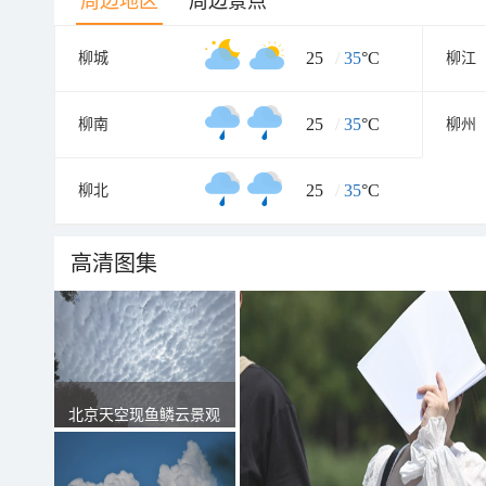
周边地区
周边景点
25
/
35
°C
柳城
柳江
25
/
35
°C
柳南
柳州
25
/
35
°C
柳北
高清图集
北京天空现鱼鳞云景观