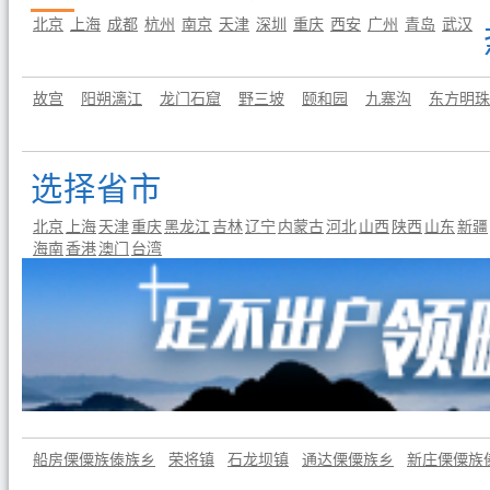
北京
上海
成都
杭州
南京
天津
深圳
重庆
西安
广州
青岛
武汉
故宫
阳朔漓江
龙门石窟
野三坡
颐和园
九寨沟
东方明珠
选择省市
北京
上海
天津
重庆
黑龙江
吉林
辽宁
内蒙古
河北
山西
陕西
山东
新疆
海南
香港
澳门
台湾
攀枝花
仁和
永仁
元谋
大姚
宁蒗
丽江
盐边
永胜
米易
宾川
鹤庆
会理
德
丽江束河古镇
束河古镇
丽江古城
玉水寨旅游风景区
玉龙雪山
船房傈僳族傣族乡
荣将镇
石龙坝镇
通达傈僳族乡
新庄傈僳族