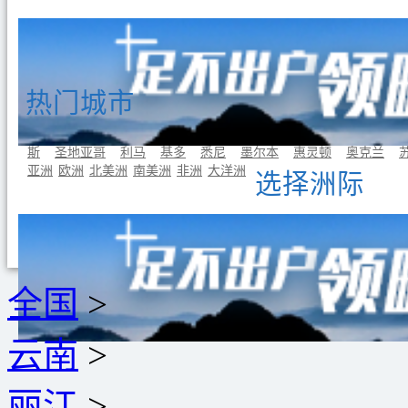
热门城市
曼谷
东京
首尔
吉隆坡
新加坡
巴黎
罗马
伦敦
雅典
斯
圣地亚哥
利马
基多
悉尼
墨尔本
惠灵顿
奥克兰
亚洲
欧洲
北美洲
南美洲
非洲
大洋洲
选择洲际
全国
>
云南
>
丽江
>