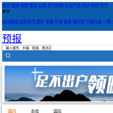
首页
预报
预警
雷达
云图
天气地图
专业产品
资讯
视频
节气
更多
台风路径
空间天气
图片
专题
环境
旅游
碳中和
气象科普
一带
预报
国内
本地
国际