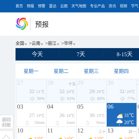
首页
预报
预警
雷达
云图
天气地图
专业产品
资讯
视频
节气
预报
全国
>
云南
>
丽江
>
华坪
今天
7天
8-15天
星期一
星期二
星期三
星期四
27
28
29
30
十五
32
32
29
32
/ 21℃
/ 20℃
/ 20℃
/ 20℃
50%
63%
80%
77%
03
04
05
06
27
26
30
31℃
/ 19℃
/ 18℃
/ 19℃
20℃
10
mm
2
mm
0
mm
10
11
12
13
三十
初一