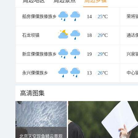
周边地区
周边景点
周边乡镇
14
/
25
°C
船房傈僳族傣族乡
荣将
18
/
29
°C
石龙坝镇
通达
19
/
29
°C
新庄傈僳族傣族乡
兴泉
13
/
26
°C
永兴傈僳族乡
中心
高清图集
北京天空现鱼鳞云景观