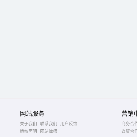
网站服务
营销
关于我们
联系我们
用户反馈
商务合
版权声明
网站律师
媒资合