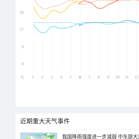
26
ed
ed
ed
17
ed
9
0
1
2
3
4
5
6
7
8
9
10
11
12
℃
近期重大天气事件
我国降雨强度进一步减弱 中东部大