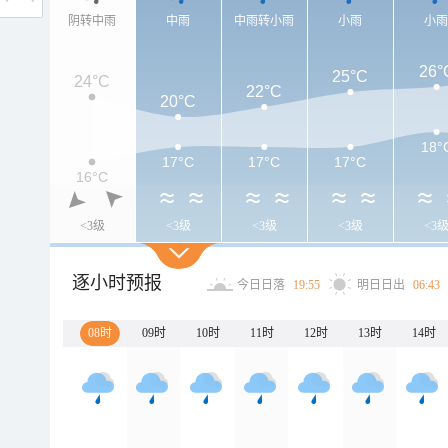
阴转中雨
中雨
中雨转小雨
小雨
小
26°
25°C
24°C
22°C
20°C
18°
17°C
17°C
17°C
16°C
<3级
<3级
<3级
<3级
<3
逐小时预报
今日日落
19:55
明日日出
06:43
08时
09时
10时
11时
12时
13时
14时