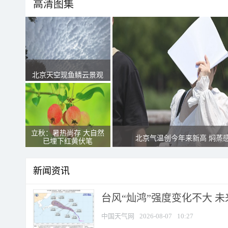
高清图集
北京天空现鱼鳞云景观
立秋：暑热尚存 大自然
北京气温创今年来新高 焖蒸
已埋下红黄伏笔
新闻资讯
台风“灿鸿”强度变化不大 
中国天气网
2026-08-07
10:27