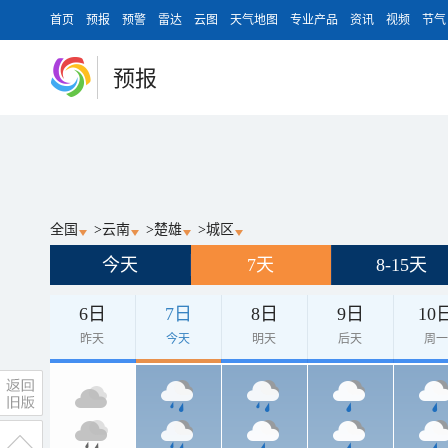
首页
预报
预警
雷达
云图
天气地图
专业产品
资讯
视频
节气
预报
全国
>
云南
>
楚雄
>
城区
今天
7天
8-15天
6日
7日
8日
9日
10
昨天
今天
明天
后天
周