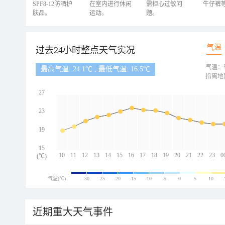
SPF8-12防晒护
在室内进行休闲
需担心过敏问
牛仔裤
肤品。
运动。
题。
气温
过去24小时整点天气实况
气温：
最高气温: 24.1℃ , 最低气温: 16.5℃
指离地
27
23
19
15
10
11
12
13
14
15
16
17
18
19
20
21
22
23
0
(℃)
气温(℃)
-30
-25
-20
-15
-10
-5
0
5
10
近期重大天气事件