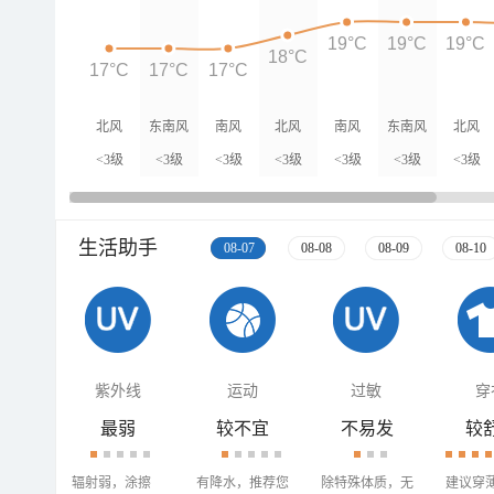
19°C
19°C
19°C
18°C
17°C
17°C
17°C
北风
东南风
南风
北风
南风
东南风
北风
<3级
<3级
<3级
<3级
<3级
<3级
<3级
生活助手
08-07
08-08
08-09
08-10
紫外线
运动
过敏
穿
最弱
较不宜
不易发
较
辐射弱，涂擦
有降水，推荐您
除特殊体质，无
建议穿