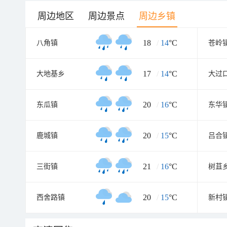
周边地区
周边景点
周边乡镇
18
/
14
°C
八角镇
苍岭
17
/
14
°C
大地基乡
大过
20
/
16
°C
东瓜镇
东华
20
/
15
°C
鹿城镇
吕合
21
/
16
°C
三街镇
树苴
20
/
15
°C
西舍路镇
新村