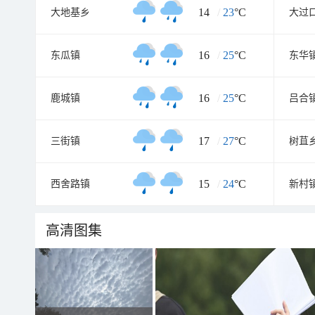
14
/
23
°C
大地基乡
大过
16
/
25
°C
东瓜镇
东华
16
/
25
°C
鹿城镇
吕合
17
/
27
°C
三街镇
树苴
15
/
24
°C
西舍路镇
新村
高清图集