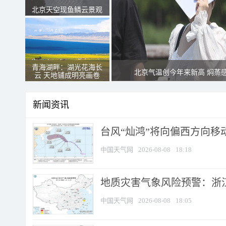
北京天空现鱼鳞云景观
青海湖畔：湖光花海长
北京气温创今年来新高 焖蒸
云 天地铺成明亮画卷
新闻资讯
台风“灿鸿”将向偏西方向移
中国天气网
2026-08-08
18:18
地质灾害气象风险预警：浙
中国天气网
2026-08-08
18:05