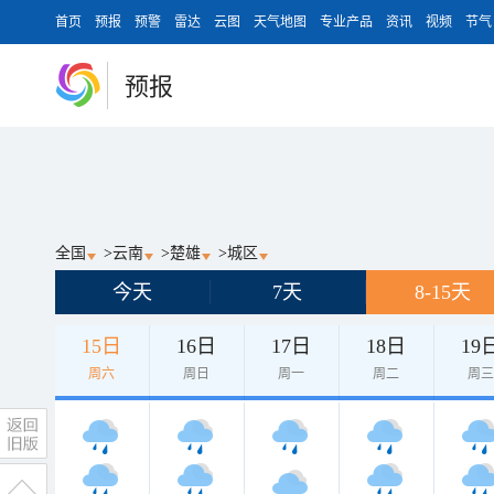
首页
预报
预警
雷达
云图
天气地图
专业产品
资讯
视频
节气
预报
全国
>
云南
>
楚雄
>
城区
今天
7天
8-15天
15日
16日
17日
18日
19
周六
周日
周一
周二
周