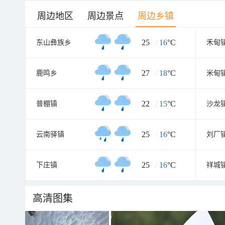
周边地区
周边景点
周边乡镇
25
/
16
°C
东山彝族乡
禾甸
27
/
18
°C
鹿鸣乡
米甸
22
/
15
°C
普棚镇
沙龙
25
/
16
°C
云南驿镇
刘厂
25
/
16
°C
下庄镇
祥城
高清图集