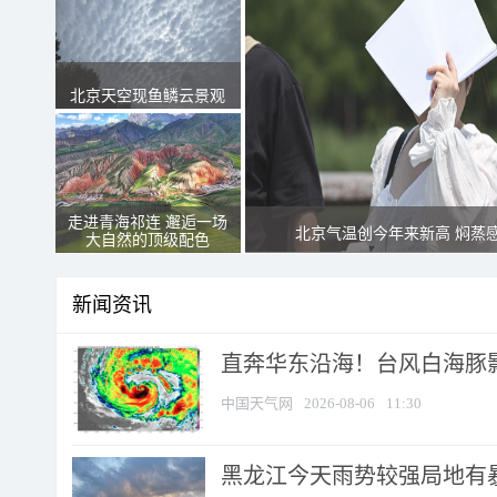
北京天空现鱼鳞云景观
走进青海祁连 邂逅一场
北京气温创今年来新高 焖蒸
大自然的顶级配色
新闻资讯
直奔华东沿海！台风白海豚影
中国天气网
2026-08-06
11:30
黑龙江今天雨势较强局地有暴