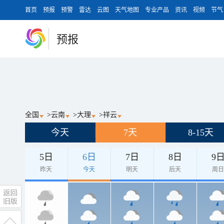
首页
预报
预警
雷达
云图
天气地图
专业产品
资讯
视频
节气
预报
全国
>
云南
>
大理
>
祥云
今天
7天
8-15天
5日
6日
7日
8日
9
昨天
今天
明天
后天
周