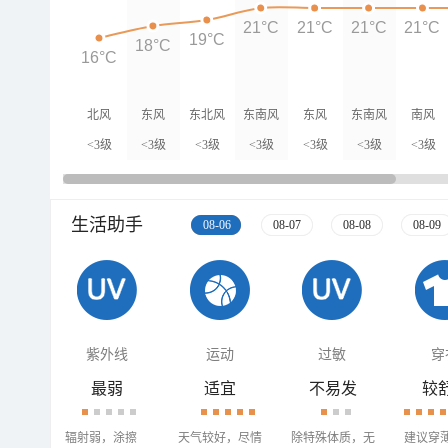
21°C
21°C
21°C
21°C
19°C
18°C
16°C
北风
东风
东北风
东南风
东风
东南风
南风
<3级
<3级
<3级
<3级
<3级
<3级
<3级
生活助手
08-06
08-07
08-08
08-09
紫外线
运动
过敏
穿
最弱
适宜
不易发
较
辐射弱，涂擦
天气较好，尽情
除特殊体质，无
建议穿