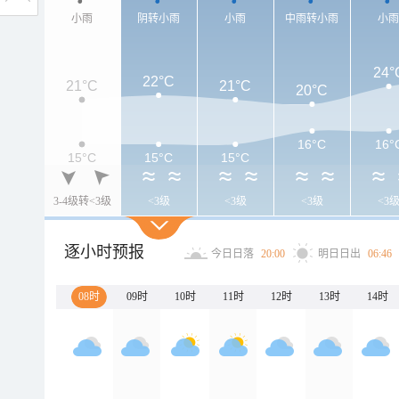
小雨
阴转小雨
小雨
中雨转小雨
小
24°
22°C
21°C
21°C
20°C
16°C
16°
15°C
15°C
15°C
3-4级转<3级
<3级
<3级
<3级
<3
逐小时预报
今日日落
20:00
明日日出
06:46
08时
09时
10时
11时
12时
13时
14时