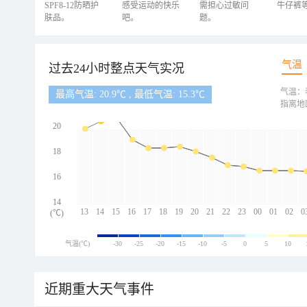
SPF8-12防晒护
感受运动的快乐
需担心过敏问
牛仔裤
肤品。
吧。
题。
气温
过去24小时整点天气实况
气温：
最高气温: 20.9℃ , 最低气温: 15.3℃
指离地
20
18
16
14
13
14
15
16
17
18
19
20
21
22
23
00
01
02
0
(℃)
气温(℃)
-30
-25
-20
-15
-10
-5
0
5
10
近期重大天气事件