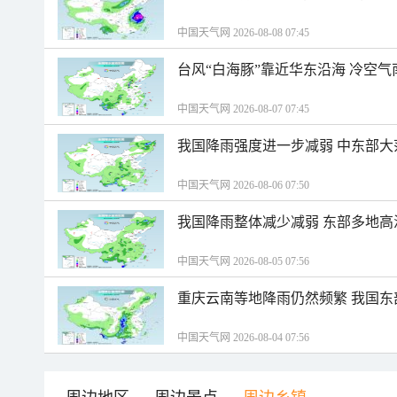
中国天气网 2026-08-08 07:45
台风“白海豚”靠近华东沿海 冷空
中国天气网 2026-08-07 07:45
我国降雨强度进一步减弱 中东部大
中国天气网 2026-08-06 07:50
我国降雨整体减少减弱 东部多地高
中国天气网 2026-08-05 07:56
重庆云南等地降雨仍然频繁 我国东
中国天气网 2026-08-04 07:56