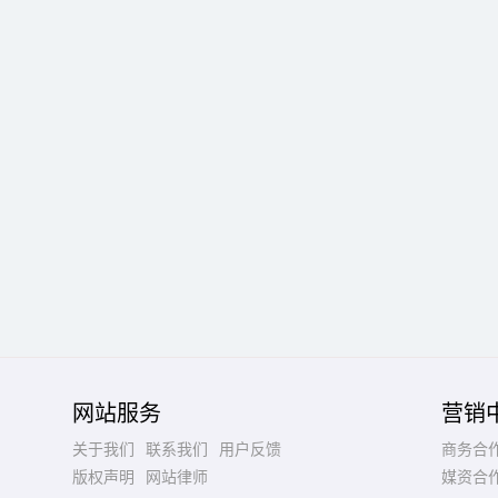
网站服务
营销
关于我们
联系我们
用户反馈
商务合
版权声明
网站律师
媒资合