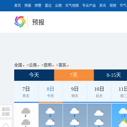
首页
预报
预警
雷达
云图
天气地图
专业产品
资讯
视频
节气
预报
全国
>
云南
>
昆明
>
富民
今天
7天
8-15天
7日
8日
9日
10日
11
昨天
今天
明天
后天
周