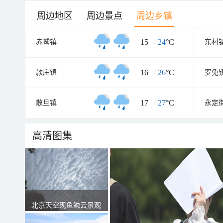
周边地区
周边景点
周边乡镇
15
/
24
°C
赤鹫镇
东村
16
/
26
°C
款庄镇
罗免
17
/
27
°C
散旦镇
永定
高清图集
北京天空现鱼鳞云景观