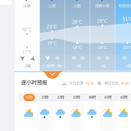
小雨
小雨
小雨
阴转小雨
阵雨转
31°
29°C
28°C
23°C
20°C
19°C
18°C
18°C
18°
17°C
<3级
3-4级转<3级
<3级
<3级
<3
逐小时预报
今日日落
19:50
明日日出
06:40
20时
21时
22时
23时
00时
01时
02时