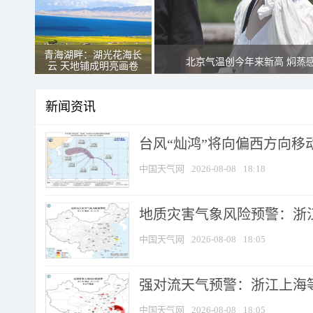
青海湖畔：湖光花海长
北京气温创今年来新高 焖蒸
云 天地铺成明亮画卷
新闻资讯
台风“灿鸿”将向偏西方向移
中国天气网
2026-08-08
18:18
地质灾害气象风险预警：浙
中国天气网
2026-08-08
18:05
强对流天气预警：浙江上海等4
中国天气网
2026-08-08
18:05