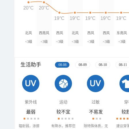
20°C
20°C
19°C
19°C
19°C
19°C
19°C
北风
西南风
西风
北风
西风
西风
东南风
<3级
<3级
<3级
<3级
<3级
<3级
<3级
生活助手
08-08
08-09
08-10
08-11
紫外线
运动
过敏
穿
最弱
较不宜
不易发
较
辐射弱，涂擦
有降水，推荐您
除特殊体质，无
建议穿