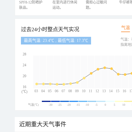
SPF8-12防晒护
在室内进行休闲
需担心过敏问
牛仔裤
肤品。
运动。
题。
气温
过去24小时整点天气实况
气温：
最高气温: 23.4℃ , 最低气温: 17.3℃
指离地
28
24
20
16
03
04
05
06
07
08
09
10
11
12
13
14
15
16
1
(℃)
气温(℃)
-30
-25
-20
-15
-10
-5
0
5
10
近期重大天气事件