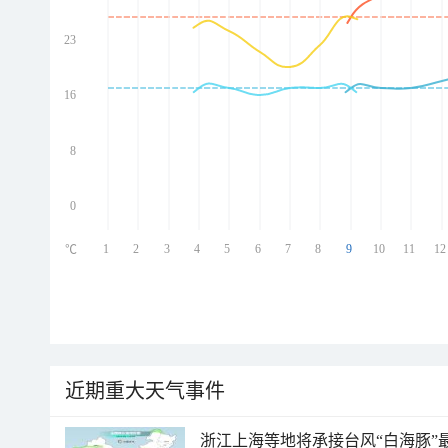
23
ed
ed
ed
16
ed
8
0
1
2
3
4
5
6
7
8
9
10
11
12
℃
近期重大天气事件
浙江上海等地将承接台风“白海豚”