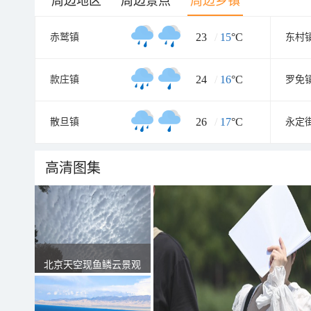
周边地区
周边景点
周边乡镇
23
/
15
°C
赤鹫镇
东村
24
/
16
°C
款庄镇
罗免
26
/
17
°C
散旦镇
永定
高清图集
北京天空现鱼鳞云景观