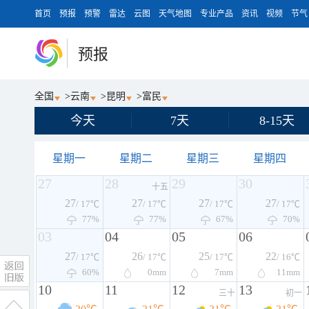
首页
预报
预警
雷达
云图
天气地图
专业产品
资讯
视频
节气
预报
全国
>
云南
>
昆明
>
富民
今天
7天
8-15天
星期一
星期二
星期三
星期四
27
28
29
30
十五
27
27
27
27
/ 17℃
/ 17℃
/ 17℃
/ 17℃
77%
77%
67%
70%
03
04
05
06
27
26
25
22
/ 17℃
/ 17℃
/ 17℃
/ 16℃
60%
0
mm
7
mm
11
mm
10
11
12
13
三十
初一