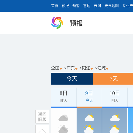
首页
预报
预警
雷达
云图
天气地图
专业产
预报
全国
>
广东
>
阳江
>
江城
今天
7天
8日
9日
10日
昨天
今天
明天