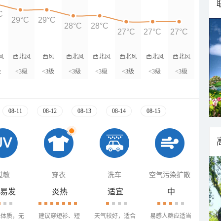
C
29°C
29°C
28°C
28°C
27°C
27°C
27°C
风
西北风
西风
西北风
西北风
西北风
西北风
西北风
级
<3级
<3级
<3级
<3级
<3级
<3级
<3级
08-11
08-12
08-13
08-14
08-15
过敏
穿衣
洗车
空气污染扩散
易发
炎热
适宜
中
殊体质，无
建议穿短衫、短
天气较好，适合
易感人群应适当