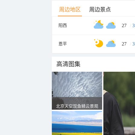
周边地区
周边景点
27
/
3
阳西
27
/
3
恩平
高清图集
北京天空现鱼鳞云景观