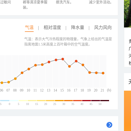
心过敏问
裤等清凉夏季服
擦洗汽车。
减少室外活动。
装。
气温
相对湿度
降水量
风力风向
气温：表示大气冷热程度的物理量，气象上给出的气温是
指离地面1.5米高度上百叶箱中的空气温度。
(h)
06
07
08
09
10
11
12
13
14
15
16
17
18
19
20
21
-5
0
5
10
15
20
25
30
35
40
45
50