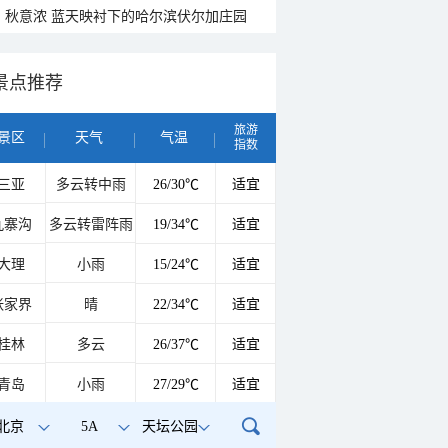
秋意浓 蓝天映衬下的哈尔滨伏尔加庄园
景点推荐
旅游
景区
天气
气温
指数
三亚
多云转中雨
26/30℃
适宜
九寨沟
多云转雷阵雨
19/34℃
适宜
大理
小雨
15/24℃
适宜
张家界
晴
22/34℃
适宜
桂林
多云
26/37℃
适宜
青岛
小雨
27/29℃
适宜
北京
5A
天坛公园