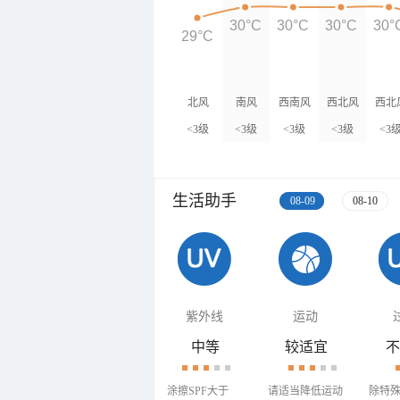
30°C
30°C
30°C
30°
29°C
北风
南风
西南风
西北风
西北
<3级
<3级
<3级
<3级
<3
生活助手
08-09
08-10
紫外线
运动
中等
较适宜
不
涂擦SPF大于
请适当降低运动
除特