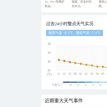
15、PA+防晒护
强度，并及时补
需担
肤品。
充水分。
题。
过去24小时整点天气实况
最高气温: 36.5℃ , 最低气温: 27.6℃
38
34
30
26
21
22
23
00
01
02
03
04
05
(℃)
气温(℃)
-30
-25
-20
-15
-10
近期重大天气事件