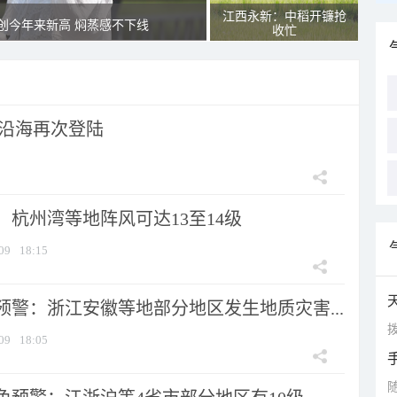
江西永新：中稻开镰抢
创今年来新高 焖蒸感不下线
收忙
市沿海再次登陆
：杭州湾等地阵风可达13至14级
09
18:15
预警：浙江安徽等地部分地区发生地质灾害...
拨
09
18:05