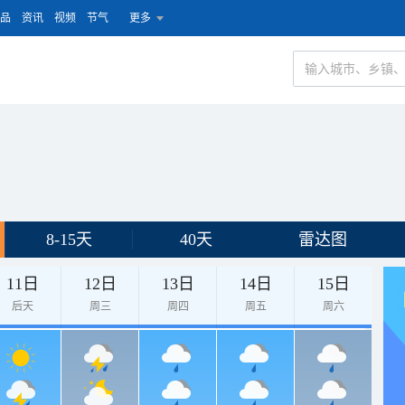
品
资讯
视频
节气
更多
8-15天
40天
雷达图
11日
12日
13日
14日
15日
后天
周三
周四
周五
周六