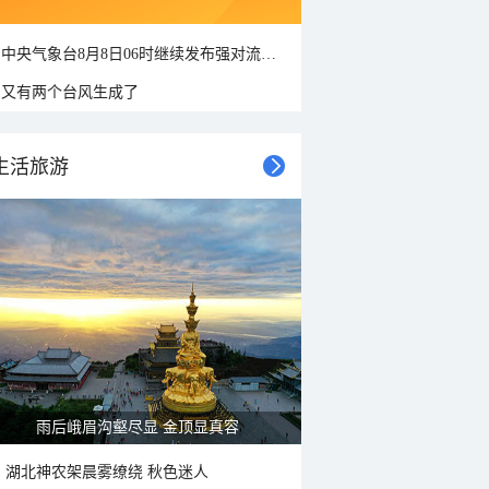
中央气象台8月8日06时继续发布强对流天气蓝色预警
又有两个台风生成了
生活旅游
雨后峨眉沟壑尽显 金顶显真容
湖北神农架晨雾缭绕 秋色迷人