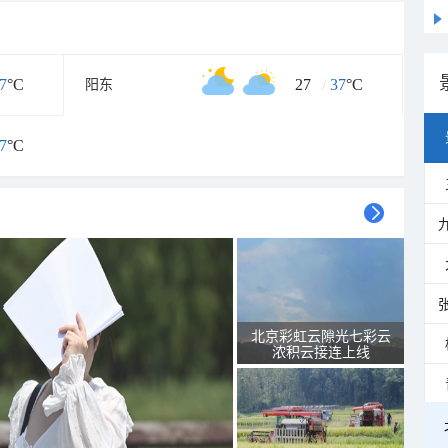
7
°C
27
/
37
°C
阳东
7
°C
北京彩虹云隙光七彩云
浓积云接连上线