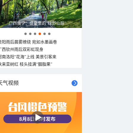
广西南宁：盛夏里的“绿野仙踪”
贵阳雨后晨雾缭绕 宛如水墨画卷
广西钦州雨后双彩虹现身
河南洛阳“花海”上线 美景引客来
秋来栾树红 枝头挂满“胭脂果”
天气视频