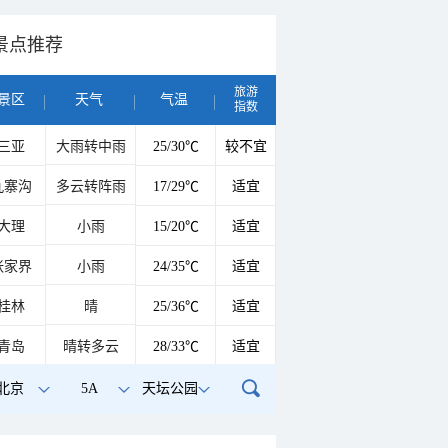
景点推荐
旅游
景区
天气
气温
指数
三亚
大雨转中雨
25/30℃
较不宜
九寨沟
多云转阵雨
17/29℃
适宜
大理
小雨
15/20℃
适宜
张家界
小雨
24/35℃
适宜
桂林
晴
25/36℃
适宜
青岛
晴转多云
28/33℃
适宜
北京
5A
天坛公园