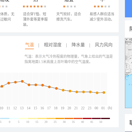
殊体质，无
适合穿T恤、短
天气较好，适合
易感人群应适当
心过敏问
薄外套等夏季服
擦洗汽车。
减少室外活动。
装。
气温
相对湿度
降水量
风力风向
气温：表示大气冷热程度的物理量，气象上给出的气温是
指离地面1.5米高度上百叶箱中的空气温度。
(h)
10
11
12
13
14
15
16
17
18
19
20
21
22
23
00
01
-5
0
5
10
15
20
25
30
35
40
45
50