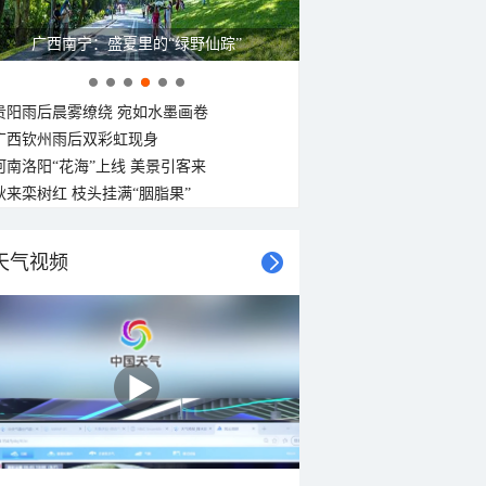
广西南宁：盛夏里的“绿野仙踪”
贵阳雨后晨雾缭绕 宛如水墨画卷
广西钦州雨后双彩虹现身
河南洛阳“花海”上线 美景引客来
秋来栾树红 枝头挂满“胭脂果”
天气视频