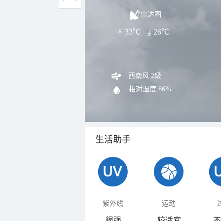
雷达图
33℃
26℃
西南风 2级
相对湿度
86%
生活助手
紫外线
运动
很强
较适宜
不