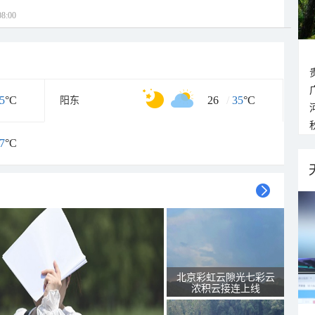
8:00
5
°C
26
/
35
°C
阳东
7
°C
北京彩虹云隙光七彩云
浓积云接连上线