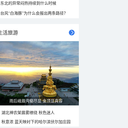
东北的异常闷热持续到什么时候
台风“白海豚”为什么会报出两条路径？
生活旅游
雨后峨眉沟壑尽显 金顶显真容
湖北神农架晨雾缭绕 秋色迷人
秋意浓 蓝天映衬下的哈尔滨伏尔加庄园