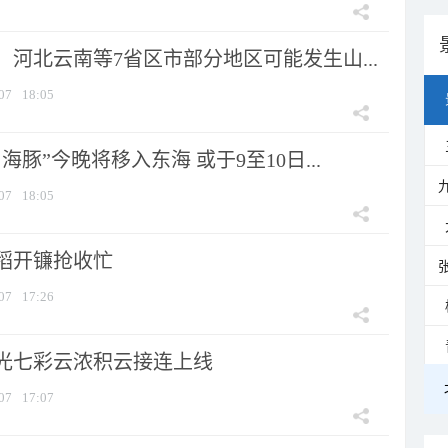
河北云南等7省区市部分地区可能发生山...
07
18:05
海豚”今晚将移入东海 或于9至10日...
07
18:05
稻开镰抢收忙
07
17:26
光七彩云浓积云接连上线
07
17:07