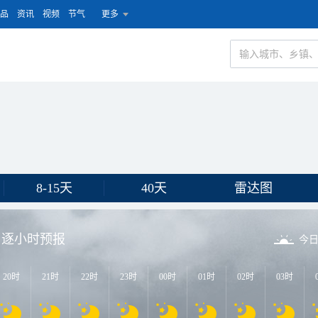
品
资讯
视频
节气
更多
8-15天
40天
雷达图
逐小时预报
今
20时
21时
22时
23时
00时
01时
02时
03时