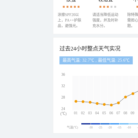
涂擦SPF20以
请适当降低运动
除特
上，PA++护肤
强度，并及时补
需担
品，避强光。
充水分。
题。
过去24小时整点天气实况
最高气温: 32.7℃ , 最低气温: 25.6℃
36
32
28
24
01
02
03
04
05
06
07
08
09
(℃)
气温(℃)
-30
-25
-20
-15
-10