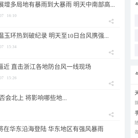
增多局地有暴雨到大暴雨 明天中南部高...
07
16:10
玉环热到破纪录 明天至10日台风携强...
07
15:34
”逼近 直击浙江各地防台风一线现场
07
15:26
会北上 将影响哪些地...
拨
”将在华东沿海登陆 华东地区有强风暴雨