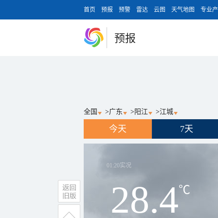
首页
预报
预警
雷达
云图
天气地图
专业产
预报
全国
>
广东
>
阳江
>
江城
今天
7天
01:20
实况
28.4
℃