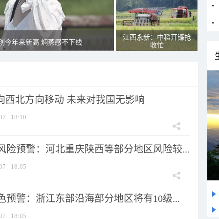
江西永新：中稻开镰抢
创今年来新高 焖蒸感不下线
收忙
将向西北方向移动 未来对我国无影响
07
18:10
风险预警：河北重庆陕西等部分地区风险较...
07
18:05
预警：浙江东部沿海部分地区将有10级...
07
18:05