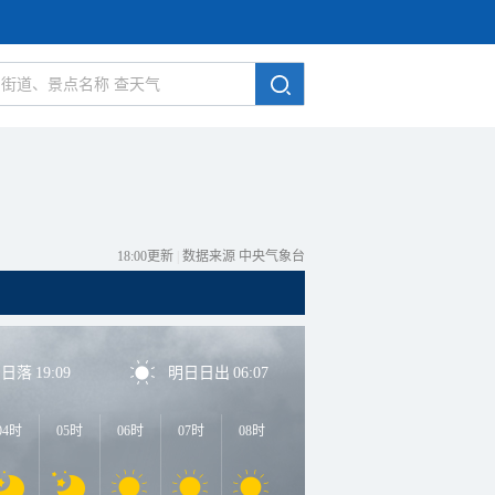
18:00更新
|
数据来源 中央气象台
日日落
19:09
明日日出
06:07
04时
05时
06时
07时
08时
09时
10时
11时
1