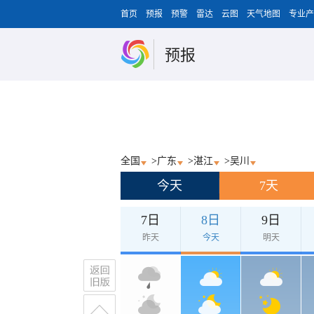
首页
预报
预警
雷达
云图
天气地图
专业产
预报
全国
>
广东
>
湛江
>
吴川
今天
7天
7日
8日
9日
昨天
今天
明天