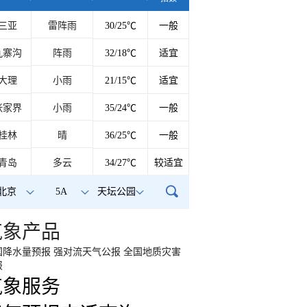
三亚
雷阵雨
30/25℃
一般
九寨沟
阵雨
32/18℃
适宜
大理
小雨
21/15℃
适宜
张家界
小雨
35/24℃
一般
桂林
晴
36/25℃
一般
青岛
多云
34/27℃
较适宜
北京
5A
天坛公园
气象产品
国降水量预报
强对流天气公报
全国地质灾害
报
气象服务