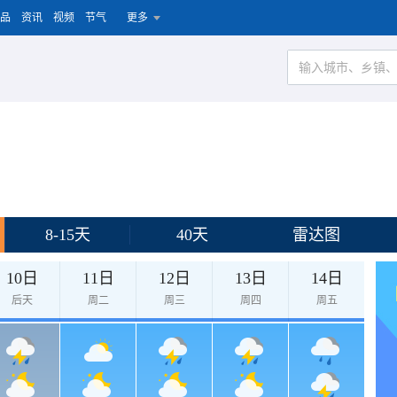
品
资讯
视频
节气
更多
8-15天
40天
雷达图
10日
11日
12日
13日
14日
后天
周二
周三
周四
周五