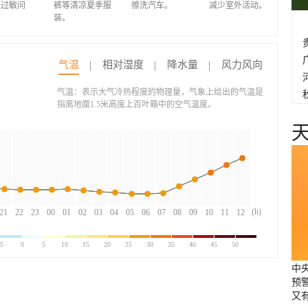
心过敏问
裤等清凉夏季服
擦洗汽车。
减少室外活动。
装。
气温
相对湿度
降水量
风力风向
气温：表示大气冷热程度的物理量，气象上给出的气温是
指离地面1.5米高度上百叶箱中的空气温度。
(h)
21
22
23
00
01
02
03
04
05
06
07
08
09
10
11
12
-5
0
5
10
15
20
25
30
35
40
45
50
中
预
又