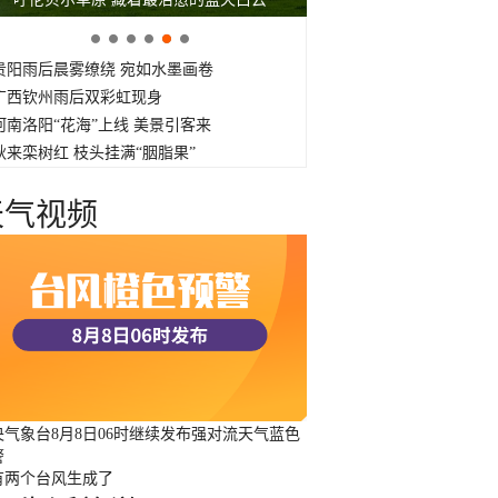
贵阳雨后晨雾缭绕 宛如水墨画卷
广西钦州雨后双彩虹现身
河南洛阳“花海”上线 美景引客来
秋来栾树红 枝头挂满“胭脂果”
天气视频
央气象台8月8日06时继续发布强对流天气蓝色
警
有两个台风生成了