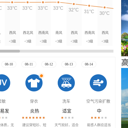
C
33°C
33°C
33°C
33°C
32°C
31°C
30°C
29°C
风
西风
西北风
西南风
南风
西风
西南风
西风
西风
级
<3级
<3级
<3级
<3级
<3级
<3级
<3级
<3级
08-10
08-11
08-12
08-13
08-14
过敏
穿衣
洗车
空气污染扩散
易发
炎热
适宜
中
殊体质，无
建议穿短衫、短
天气较好，适合
易感人群应适当