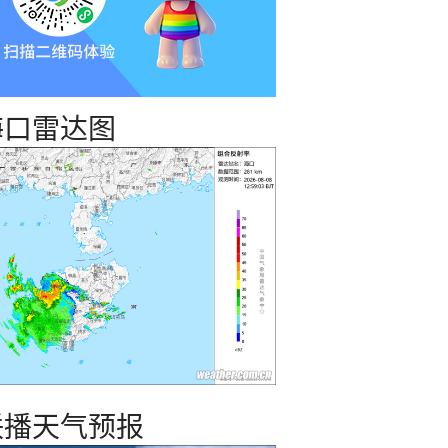
海口雷达图
21时
22时
23时
00时
01时
02时
03时
04时
联播天气预报