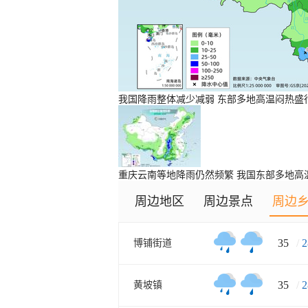
我国降雨整体减少减弱 东部多地高温闷热盛
重庆云南等地降雨仍然频繁 我国东部多地高
周边地区
周边景点
周边
35
/
2
博铺街道
35
/
2
黄坡镇