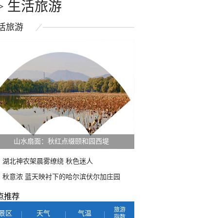
>
生活旅游
活
旅游
紫菊满山坡 黄山坡山村秋色正好
湖北神农架晨雾缭绕 秋色迷人
秋意浓 蓝天映衬下的哈尔滨伏尔加庄园
点推荐
旅游
景区
天气
气温
指数