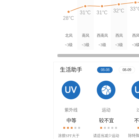
33°
32°C
31°C
31°C
28°C
北风
南风
西南风
西风
西
<3级
<3级
<3级
<3级
<3
生活助手
08-08
08-09
紫外线
运动
中等
较不宜
不
涂擦SPF大于
请适当减少运动
除特