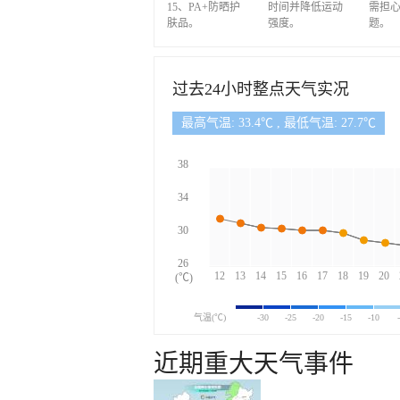
15、PA+防晒护
时间并降低运动
需担
肤品。
强度。
题。
过去24小时整点天气实况
最高气温: 33.4℃ , 最低气温: 27.7℃
38
34
30
26
12
13
14
15
16
17
18
19
20
(℃)
气温(℃)
-30
-25
-20
-15
-10
近期重大天气事件