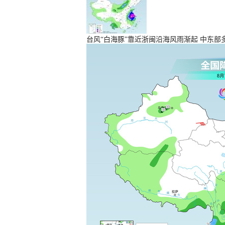
台风“白海豚”靠近浙闽沿海风雨渐起 中东