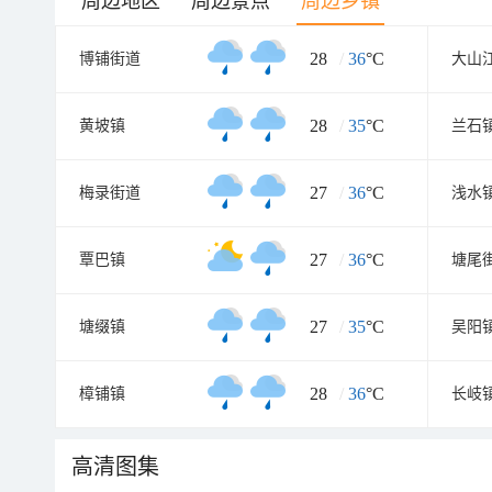
周边地区
周边景点
周边乡镇
28
/
36
°C
博铺街道
大山
28
/
35
°C
黄坡镇
兰石
27
/
36
°C
梅录街道
浅水
27
/
36
°C
覃巴镇
塘尾
27
/
35
°C
塘缀镇
吴阳
28
/
36
°C
樟铺镇
长岐
高清图集