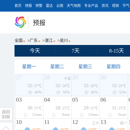
首页
预报
预警
雷达
云图
天气地图
专业产品
资讯
视频
节气
预报
全国
>
广东
>
湛江
>
吴川
今天
7天
8-15天
星期一
星期二
星期三
星期四
27
28
29
30
十五
32
32
32
32
/ 27℃
/ 26℃
/ 26℃
/ 26℃
40%
50%
60%
52%
03
04
05
06
30
28
29
31
/ 25℃
/ 25℃
/ 25℃
/ 25℃
12
mm
8
mm
33
mm
0
mm
10
11
12
13
三十
初一