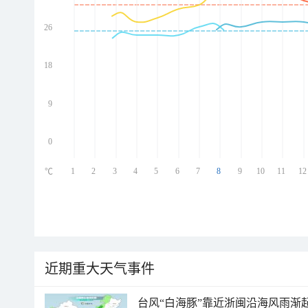
26
ed
ed
ed
18
ed
9
0
1
2
3
4
5
6
7
8
9
10
11
12
℃
近期重大天气事件
台风“白海豚”靠近浙闽沿海风雨渐