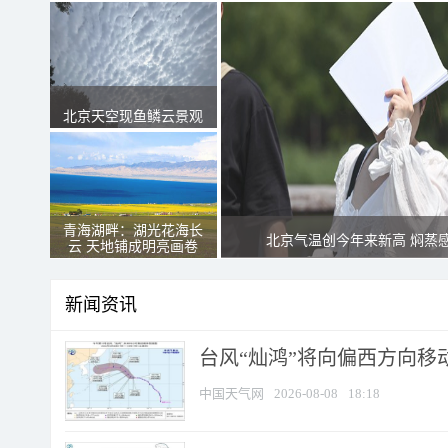
北京天空现鱼鳞云景观
青海湖畔：湖光花海长
北京气温创今年来新高 焖蒸
云 天地铺成明亮画卷
新闻资讯
台风“灿鸿”将向偏西方向移
中国天气网
2026-08-08
18:18