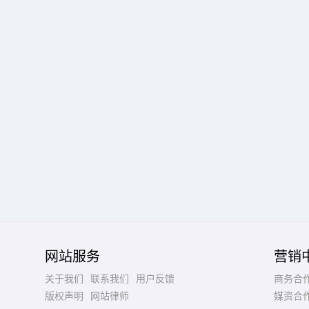
网站服务
营销
关于我们
联系我们
用户反馈
商务合
版权声明
网站律师
媒资合