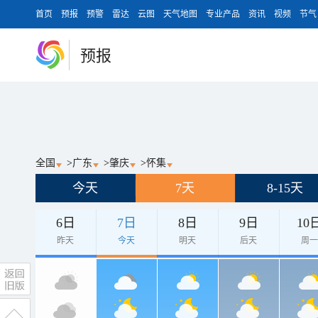
首页
预报
预警
雷达
云图
天气地图
专业产品
资讯
视频
节气
预报
全国
>
广东
>
肇庆
>
怀集
今天
7天
8-15天
6日
7日
8日
9日
10
昨天
今天
明天
后天
周