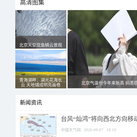
高清图集
北京天空现鱼鳞云景观
青海湖畔：湖光花海长
北京气温创今年来新高 焖蒸
云 天地铺成明亮画卷
新闻资讯
台风“灿鸿”将向西北方向移
中国天气网
2026-08-07
18:10