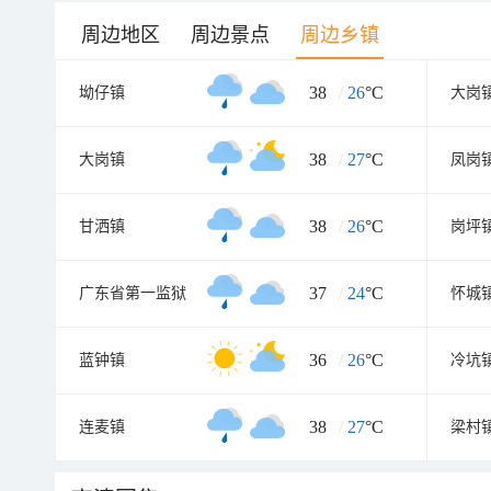
周边地区
周边景点
周边乡镇
38
/
26
°C
坳仔镇
大岗
38
/
27
°C
大岗镇
凤岗
38
/
26
°C
甘洒镇
岗坪
37
/
24
°C
广东省第一监狱
怀城
36
/
26
°C
蓝钟镇
冷坑
38
/
27
°C
连麦镇
梁村