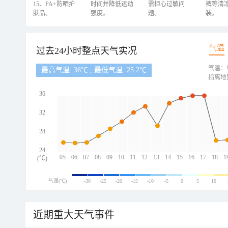
15、PA+防晒护
时间并降低运动
需担心过敏问
裤等清
肤品。
强度。
题。
装。
气温
过去24小时整点天气实况
气温：
最高气温: 36℃ , 最低气温: 25.2℃
指离地
36
32
28
24
05
06
07
08
09
10
11
12
13
14
15
16
17
18
1
(℃)
气温(℃)
-30
-25
-20
-15
-10
-5
0
5
10
近期重大天气事件