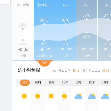
多云转阴
阴转多云
多云
多云
多
37°C
37°
36°C
36°C
35°C
26°C
25°C
25°C
25°C
25°
<3级
3-4级转<3级
<3级
<3级
<3
逐小时预报
今日日落
19:11
明日日出
06:03
08时
09时
10时
11时
12时
13时
14时