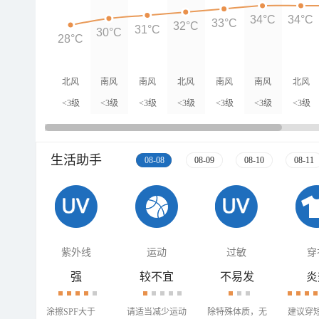
34°C
34°C
33°C
32°C
31°C
30°C
28°C
北风
南风
南风
北风
南风
南风
北风
<3级
<3级
<3级
<3级
<3级
<3级
<3级
生活助手
08-08
08-09
08-10
08-11
紫外线
运动
过敏
穿
强
较不宜
不易发
炎
涂擦SPF大于
请适当减少运动
除特殊体质，无
建议穿