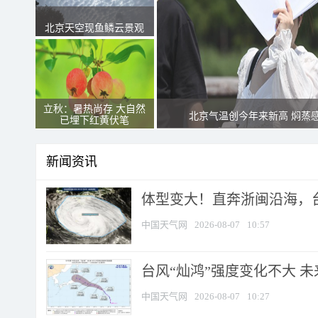
北京天空现鱼鳞云景观
立秋：暑热尚存 大自然
北京气温创今年来新高 焖蒸
已埋下红黄伏笔
新闻资讯
体型变大！直奔浙闽沿海，台风
中国天气网
2026-08-07
10:57
台风“灿鸿”强度变化不大 
中国天气网
2026-08-07
10:27