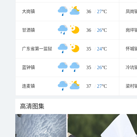
36
/
27
°C
大岗镇
凤岗
36
/
26
°C
甘洒镇
岗坪
35
/
24
°C
广东省第一监狱
怀城
35
/
26
°C
蓝钟镇
冷坑
37
/
27
°C
连麦镇
梁村
高清图集