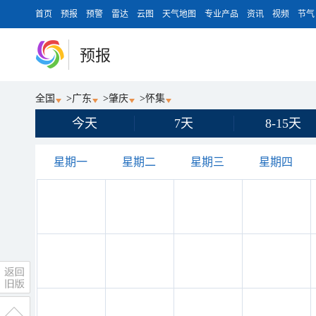
首页
预报
预警
雷达
云图
天气地图
专业产品
资讯
视频
节气
预报
全国
>
广东
>
肇庆
>
怀集
今天
7天
8-15天
星期一
星期二
星期三
星期四