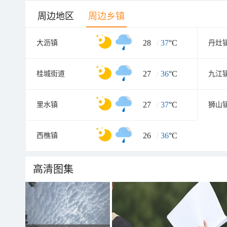
周边地区
周边乡镇
28
/
37
°C
大沥镇
丹灶
27
/
36
°C
桂城街道
九江
27
/
37
°C
里水镇
狮山
26
/
36
°C
西樵镇
高清图集