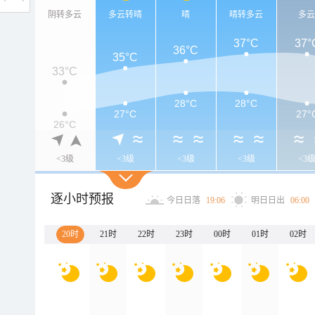
阴转多云
多云转晴
晴
晴转多云
多
37°C
37°
36°C
35°C
33°C
28°C
28°C
27°C
27°
26°C
<3级
<3级
<3级
<3级
<3
逐小时预报
今日日落
19:06
明日日出
06:00
20时
21时
22时
23时
00时
01时
02时