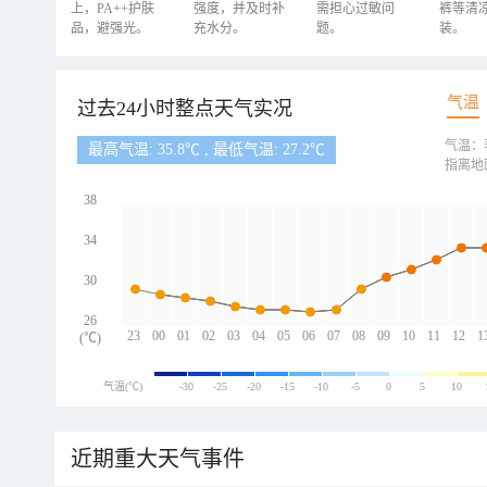
上，PA++护肤
强度，并及时补
需担心过敏问
裤等清
品，避强光。
充水分。
题。
装。
气温
过去24小时整点天气实况
气温：
最高气温: 35.8℃ , 最低气温: 27.2℃
指离地
38
34
30
26
23
00
01
02
03
04
05
06
07
08
09
10
11
12
1
(℃)
气温(℃)
-30
-25
-20
-15
-10
-5
0
5
10
近期重大天气事件