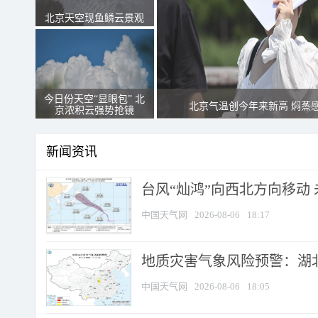
北京天空现鱼鳞云景观
今日份天空“显眼包” 北
北京气温创今年来新高 焖蒸
京浓积云强势抢镜
新闻资讯
台风“灿鸿”向西北方向移动
中国天气网
2026-08-06
18:17
地质灾害气象风险预警：湖北
中国天气网
2026-08-06
18:05