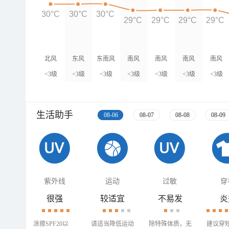
30°C
30°C
30°C
29°C
29°C
29°C
29°C
北风
东风
东南风
南风
南风
南风
南风
<3级
<3级
<3级
<3级
<3级
<3级
<3级
生活助手
08-06
08-07
08-08
08-09
紫外线
运动
过敏
穿
很强
较适宜
不易发
炎
涂擦SPF20以
请适当降低运动
除特殊体质，无
建议穿