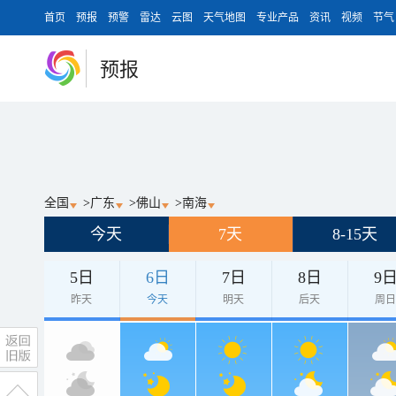
首页
预报
预警
雷达
云图
天气地图
专业产品
资讯
视频
节气
预报
全国
>
广东
>
佛山
>
南海
今天
7天
8-15天
5日
6日
7日
8日
9
昨天
今天
明天
后天
周