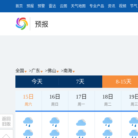
首页
预报
预警
雷达
云图
天气地图
专业产品
资讯
视频
节气
预报
全国
>
广东
>
佛山
>
南海
今天
7天
8-15天
15日
16日
17日
18日
19
周六
周日
周一
周二
周