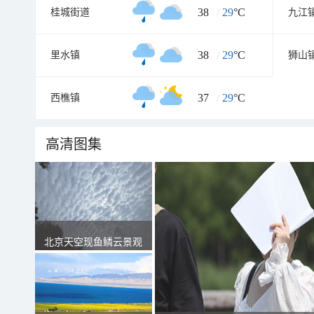
38
/
29
°C
桂城街道
九江
38
/
29
°C
里水镇
狮山
37
/
29
°C
西樵镇
高清图集
北京天空现鱼鳞云景观