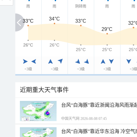
雨
雨
阴转雨
雨
雨
34°C
33°C
33°C
33°C
32°
29°C
26°C
26°C
26°C
25°C
25°C
25°
<3级
<3级
<3级
<3级
<3
近期重大天气事件
台风“白海豚”靠近浙闽沿海风雨渐
中国天气网 2026-08-08 07:45
台风“白海豚”靠近华东沿海 冷空