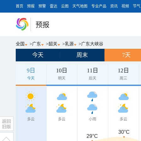
首页
预报
预警
雷达
云图
天气地图
专业产品
资讯
视频
节气
预报
全国
>
广东
>
韶关
>
乳源
>
广东大峡谷
今天
周末
7天
9日
10日
11日
12日
今天
明天
后天
周三
多云
多云
小雨
多云
30°C
29°C