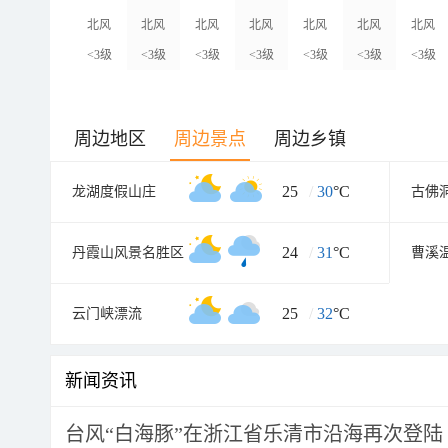
北风
北风
北风
北风
北风
北风
北风
<3级
<3级
<3级
<3级
<3级
<3级
<3级
周边地区
周边景点
周边乡镇
25
/
30
°C
龙湖度假山庄
古佛
24
/
31
°C
丹霞山风景名胜区
25
/
32
°C
云门峡漂流
新闻资讯
台风“白海豚”在浙江省乐清市沿海再次登陆