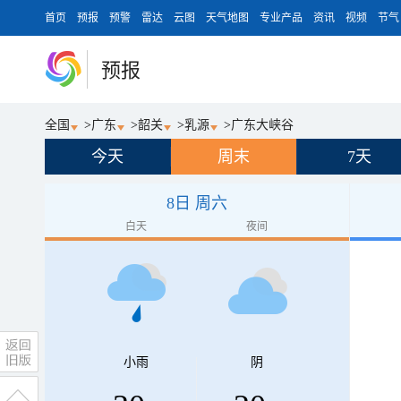
首页
预报
预警
雷达
云图
天气地图
专业产品
资讯
视频
节气
预报
全国
>
广东
>
韶关
>
乳源
>
广东大峡谷
今天
周末
7天
8日 周六
白天
夜间
小雨
阴