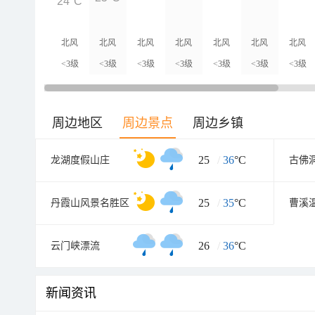
24°C
北风
北风
北风
北风
北风
北风
北风
<3级
<3级
<3级
<3级
<3级
<3级
<3级
周边地区
周边景点
周边乡镇
25
/
36
°C
龙湖度假山庄
古佛
25
/
35
°C
丹霞山风景名胜区
26
/
36
°C
云门峡漂流
新闻资讯