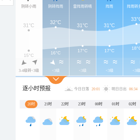
阴转小雨
阴转阵雨
雷阵雨转晴
阵雨
阵雨转
33°
32°C
31°C
31°C
31°C
18°
17°C
17°C
16°C
15°C
3-4级转<3级
<3级
<3级
<3级
<3
逐小时预报
今日日落
20:01
明日日出
06:34
20时
21时
22时
23时
00时
01时
02时