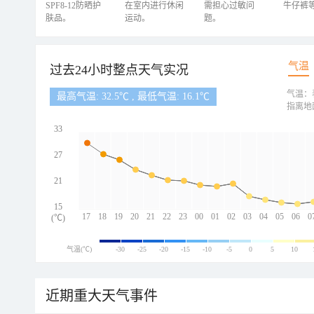
SPF8-12防晒护
在室内进行休闲
需担心过敏问
牛仔裤
肤品。
运动。
题。
气温
过去24小时整点天气实况
气温：
最高气温: 32.5℃ , 最低气温: 16.1℃
指离地
33
27
21
15
17
18
19
20
21
22
23
00
01
02
03
04
05
06
0
(℃)
气温(℃)
-30
-25
-20
-15
-10
-5
0
5
10
近期重大天气事件