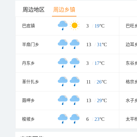
周边地区
周边乡镇
3
/
19
°C
巴底镇
巴旺
13
/
31
°C
半扇门乡
边耳
3
/
17
°C
丹东乡
东谷
11
/
26
°C
革什扎乡
格宗
13
/
29
°C
聂呷乡
水子
6
/
23
°C
梭坡乡
太平