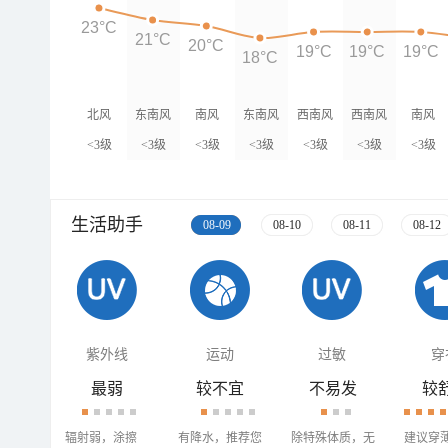
23°C
21°C
20°C
19°C
19°C
19°C
18°C
北风
东南风
南风
东南风
西南风
西南风
南风
<3级
<3级
<3级
<3级
<3级
<3级
<3级
生活助手
08-09
08-10
08-11
08-12
紫外线
运动
过敏
穿
最弱
较不宜
不易发
较
辐射弱，涂擦
有降水，推荐您
除特殊体质，无
建议穿