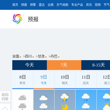
首页
预报
预警
雷达
云图
天气地图
专业产品
资讯
视频
节气
预报
全国
>
四川
>
甘孜
>
丹巴
今天
7天
8-15天
8日
9日
10日
11日
12
昨天
今天
明天
后天
周