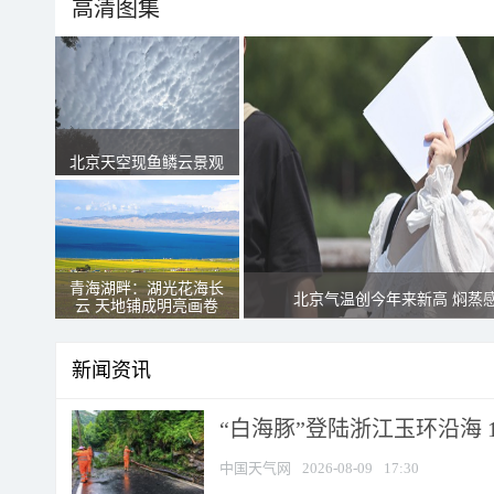
高清图集
北京天空现鱼鳞云景观
青海湖畔：湖光花海长
北京气温创今年来新高 焖蒸
云 天地铺成明亮画卷
新闻资讯
“白海豚”登陆浙江玉环沿海 
中国天气网
2026-08-09
17:30