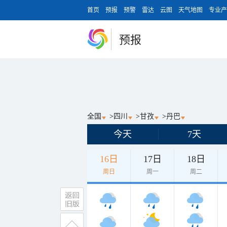
首页
预报
预警
雷达
云图
天气地图
专业产
预报
全国
>
四川
>
甘孜
>
丹巴
今天
7天
16日
17日
18日
周日
周一
周二