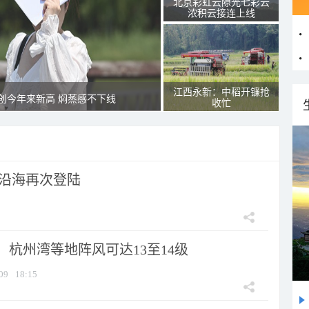
北京彩虹云隙光七彩云
浓积云接连上线
江西永新：中稻开镰抢
创今年来新高 焖蒸感不下线
收忙
市沿海再次登陆
：杭州湾等地阵风可达13至14级
09
18:15