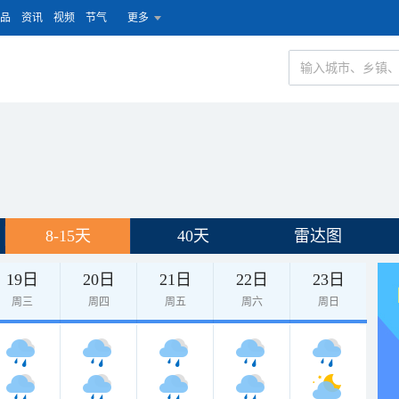
品
资讯
视频
节气
更多
8-15天
40天
雷达图
19日
20日
21日
22日
23日
周三
周四
周五
周六
周日