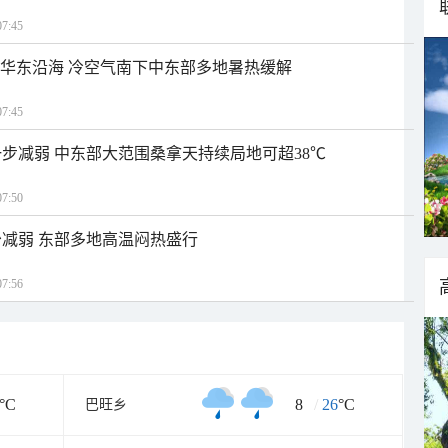
7:45
近华东沿海 冷空气南下中东部多地暑热缓解
7:45
步减弱 中东部大范围桑拿天持续局地可超38℃
7:50
减弱 东部多地高温闷热盛行
7:56
°C
8
/
26
°C
巴旺乡