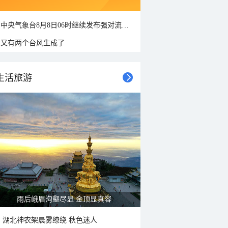
中央气象台8月8日06时继续发布强对流天气蓝色预警
又有两个台风生成了
生活旅游
山水扇面：秋红点缀颐和园西堤
湖北神农架晨雾缭绕 秋色迷人