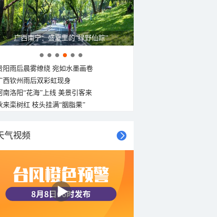
呼伦贝尔草原 藏着最治愈的蓝天白云
贵阳雨后晨雾缭绕 宛如水墨画卷
广西钦州雨后双彩虹现身
河南洛阳“花海”上线 美景引客来
秋来栾树红 枝头挂满“胭脂果”
天气视频