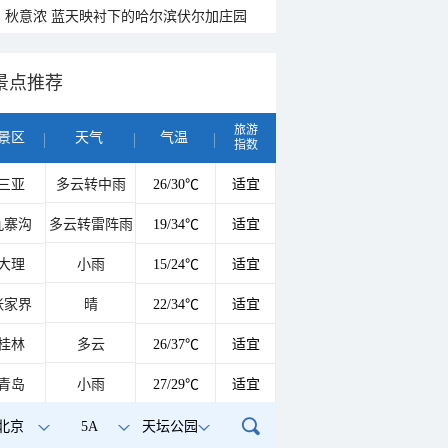
秋意浓 蓝天映衬下的哈尔滨伏尔加庄园
景点推荐
旅游
景区
天气
气温
指数
三亚
多云转中雨
26/30℃
适宜
九寨沟
多云转雷阵雨
19/34℃
适宜
大理
小雨
15/24℃
适宜
张家界
晴
22/34℃
适宜
桂林
多云
26/37℃
适宜
青岛
小雨
27/29℃
适宜
北京
5A
天坛公园