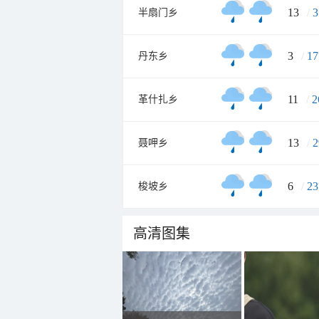
13
/
3
半扇门乡
3
/
17
丹东乡
11
/
2
革什扎乡
13
/
2
聂呷乡
6
/
23
梭坡乡
高清图集