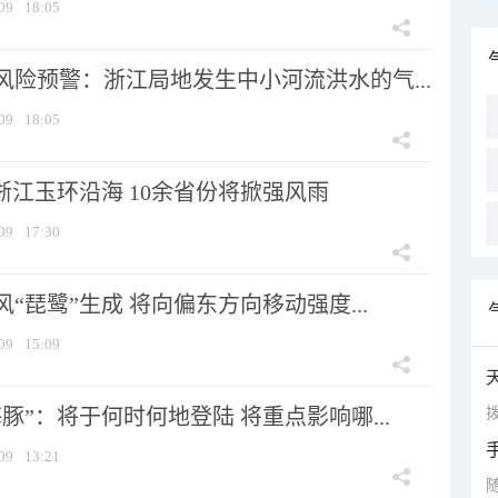
09
18:05
风险预警：浙江局地发生中小河流洪水的气...
09
18:05
浙江玉环沿海 10余省份将掀强风雨
09
17:30
风“琵鹭”生成 将向偏东方向移动强度...
09
15:09
拨
豚”：将于何时何地登陆 将重点影响哪...
09
13:21