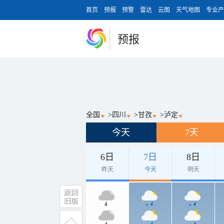
首页
预报
预警
雷达
云图
天气地图
专业产
预报
全国
>
四川
>
甘孜
>
泸定
今天
7天
6日
7日
8日
昨天
今天
明天