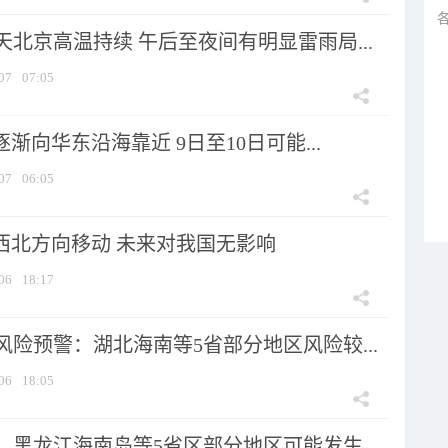
北京高温持续 午后至夜间有明显雷雨局...
07
07:05
逐渐向华东沿海靠近 9日至10日可能...
07
06:05
向西北方向移动 未来对我国无影响
06
18:17
险预警：湖北海南等5省部分地区风险较...
06
18:05
黑龙江海南岛等5省区部分地区可能发生...