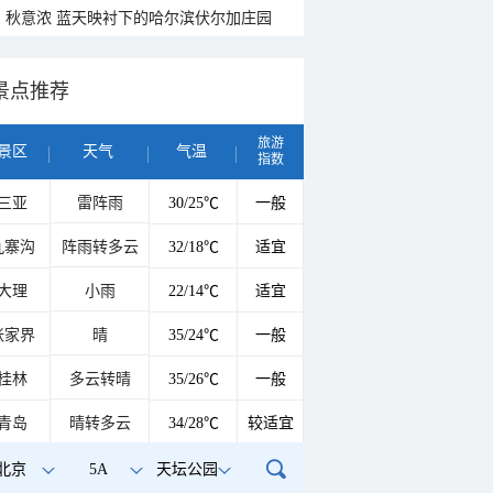
秋意浓 蓝天映衬下的哈尔滨伏尔加庄园
景点推荐
旅游
景区
天气
气温
指数
三亚
雷阵雨
30/25℃
一般
九寨沟
阵雨转多云
32/18℃
适宜
大理
小雨
22/14℃
适宜
张家界
晴
35/24℃
一般
桂林
多云转晴
35/26℃
一般
青岛
晴转多云
34/28℃
较适宜
北京
5A
天坛公园