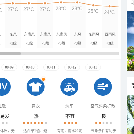
28°C
28°C
27°C
27°C
27°C
C
25°C
24°C
23°C
风
东风
东南风
东南风
东南风
东风
东南风
西南风
东风
级
<3级
<3级
<3级
<3级
<3级
<3级
<3级
<3级
08-09
08-10
08-11
08-12
08-13
过敏
穿衣
洗车
空气污染扩散
易发
热
不宜
良
殊体质，无
适合穿T恤、短
有雨，雨水和泥
气象条件有利于