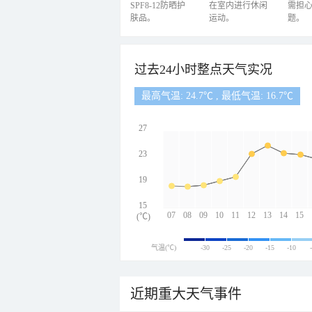
SPF8-12防晒护
在室内进行休闲
需担
肤品。
运动。
题。
过去24小时整点天气实况
最高气温: 24.7℃ , 最低气温: 16.7℃
27
23
19
15
07
08
09
10
11
12
13
14
15
(℃)
气温(℃)
-30
-25
-20
-15
-10
近期重大天气事件