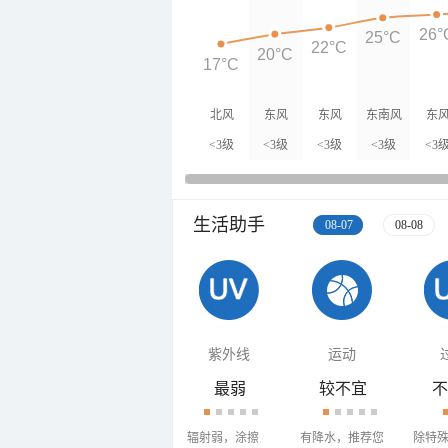
26°
25°C
22°C
20°C
17°C
北风
东风
东风
东南风
东
<3级
<3级
<3级
<3级
<3
生活助手
08-07
08-08
紫外线
运动
最弱
较不宜
不
辐射弱，涂擦
有降水，推荐您
除特