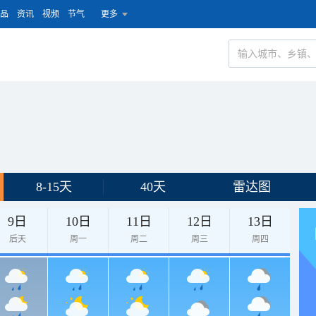
品
资讯
视频
节气
更多
8-15天
40天
雷达图
9日
10日
11日
12日
13日
后天
周一
周二
周三
周四