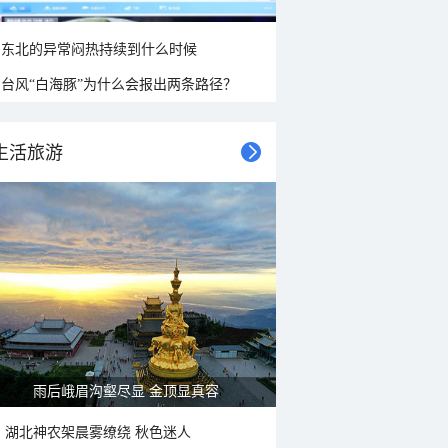
东北的异常闷热持续到什么时候
台风“白海豚”为什么会报出两条路径？
生活旅游
雨后峨眉沟壑尽显 金顶显真容
湖北神农架晨雾缭绕 秋色迷人