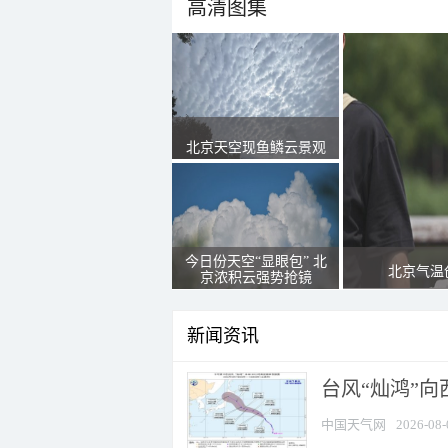
高清图集
北京天空现鱼鳞云景观
今日份天空“显眼包” 北
北京气温
京浓积云强势抢镜
新闻资讯
台风“灿鸿”
中国天气网
2026-08-