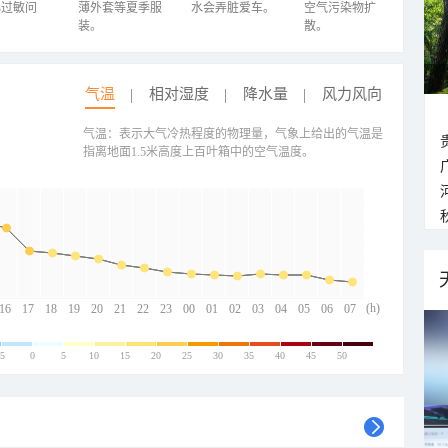
心过敏问
薄外套等夏季服
水会弄脏爱车。
空气污染物扩
装。
散。
气温
相对湿度
降水量
风力风向
气温：表示大气冷热程度的物理量，气象上给出的气温是
指离地面1.5米高度上百叶箱中的空气温度。
(h)
16
17
18
19
20
21
22
23
00
01
02
03
04
05
06
07
-5
0
5
10
15
20
25
30
35
40
45
50