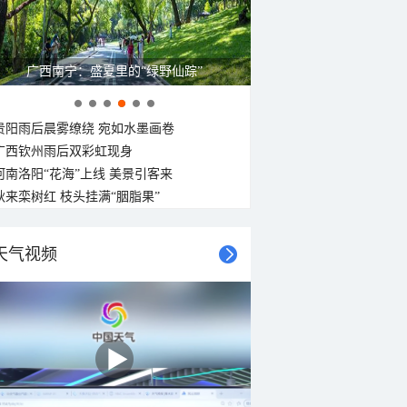
广西南宁：盛夏里的“绿野仙踪”
贵阳雨后晨雾缭绕 宛如水墨画卷
广西钦州雨后双彩虹现身
河南洛阳“花海”上线 美景引客来
秋来栾树红 枝头挂满“胭脂果”
天气视频