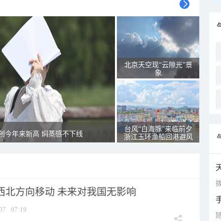
北京天空现“云隙光”景
象
台风“白海豚”来临前夕
创今年来新高 焖蒸感不下线
浙江玉环渔船回港避风
拨
向西北方向移动 未来对我国无影响
07
07:19