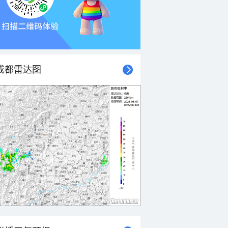
成都雷达图
21时
22时
23时
00时
01时
02时
03时
04时