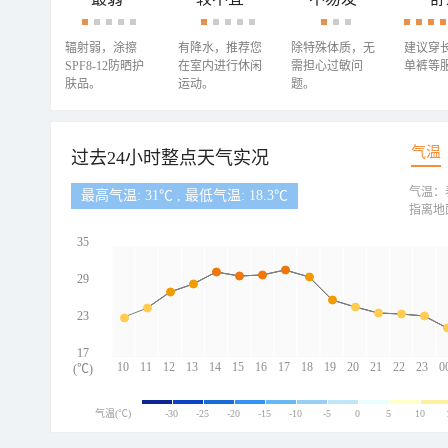
辐射弱，涂擦
有降水，推荐您
除特殊体质，无
建议穿
SPF8-12防晒护
在室内进行休闲
需担心过敏问
单裤等
肤品。
运动。
题。
气温
过去24小时整点天气实况
气温：
最高气温: 31℃ , 最低气温: 18.3℃
指离地
35
29
23
17
10
11
12
13
14
15
16
17
18
19
20
21
22
23
0
(℃)
气温(℃)
-30
-25
-20
-15
-10
-5
0
5
10