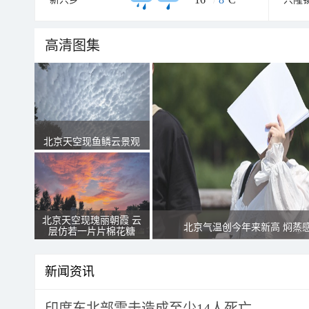
高清图集
北京天空现鱼鳞云景观
北京天空现瑰丽朝霞 云
北京气温创今年来新高 焖蒸
层仿若一片片棉花糖
新闻资讯
印度东北部雷击造成至少14人死亡