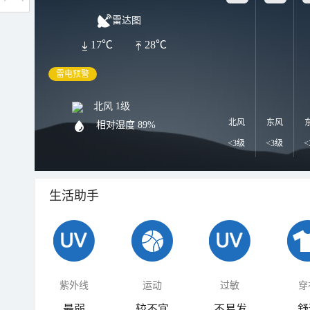
雷达图
17℃
28℃
雷电预警
北风 1级
北风
东风
相对湿度
89%
<3级
<3级
<
生活助手
紫外线
运动
过敏
穿
最弱
较不宜
不易发
舒