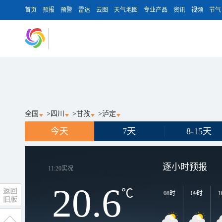
首页
预报
预警
雷达
云图
天气地图
专业产品
资讯
视频
节气
全国
>
四川
>
甘孜
>
泸定
今天
7天
8-15天
逐小时预报
11:20
实况
20.6
℃
08时
09时
1