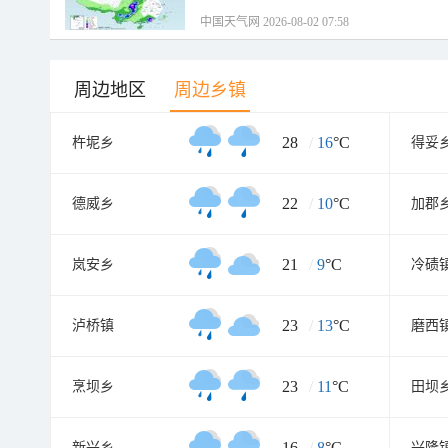
中国天气网 2026-08-02 07:58
周边地区
周边乡镇
28
/
16
°C
杵坭乡
得妥
22
/
10
°C
德威乡
加郡
21
/
9
°C
岚安乡
冷碛
23
/
13
°C
泸桥镇
磨西
23
/
11
°C
烹坝乡
田坝
16
/
8
°C
新兴乡
兴隆