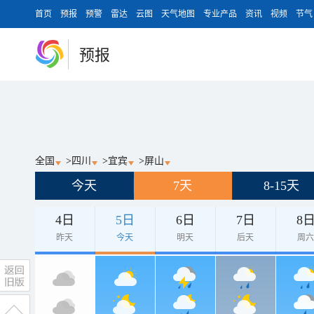
首页
预报
预警
雷达
云图
天气地图
专业产品
资讯
视频
节气
预报
全国
>
四川
>
宜宾
>
屏山
今天
7天
8-15天
4日
5日
6日
7日
8
昨天
今天
明天
后天
周