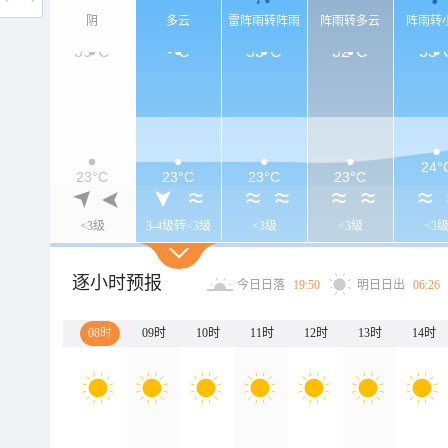
阴
多云
雷阵雨转阵雨
阵雨转多云
阵雨转
35°C
-°C
33°C
32°C
33°
24°
23°C
23°C
23°C
23°C
<3级
3-4级转<3级
<3级
<3级
<3
逐小时预报
今日日落
19:50
明日日出
06:26
08时
09时
10时
11时
12时
13时
14时