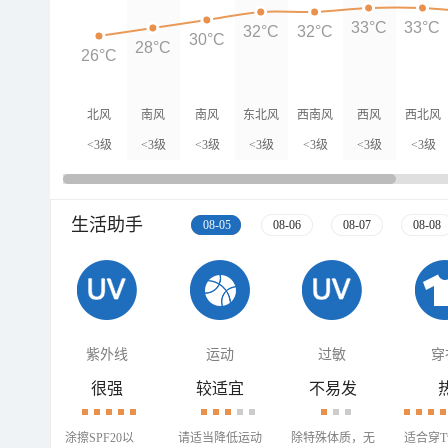
33°C
33°C
32°C
32°C
30°C
28°C
26°C
北风
南风
南风
东北风
西南风
西风
西北风
<3级
<3级
<3级
<3级
<3级
<3级
<3级
生活助手
08-05
08-06
08-07
08-08
紫外线
运动
过敏
穿
很强
较适宜
不易发
涂擦SPF20以
请适当降低运动
除特殊体质，无
适合穿