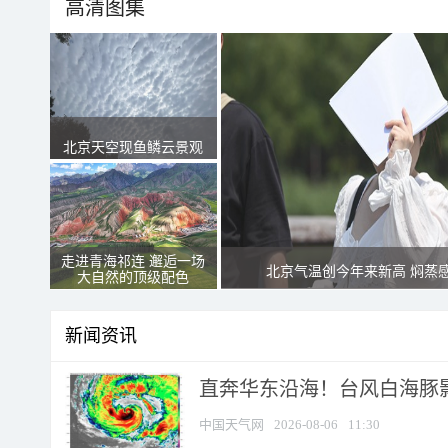
高清图集
北京天空现鱼鳞云景观
走进青海祁连 邂逅一场
北京气温创今年来新高 焖蒸
大自然的顶级配色
新闻资讯
直奔华东沿海！台风白海豚影
中国天气网
2026-08-06
11:30