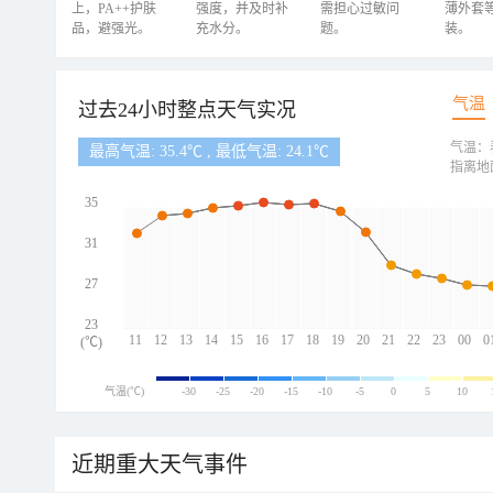
上，PA++护肤
强度，并及时补
需担心过敏问
薄外套
品，避强光。
充水分。
题。
装。
气温
过去24小时整点天气实况
气温：
最高气温: 35.4℃ , 最低气温: 24.1℃
指离地
35
31
27
23
11
12
13
14
15
16
17
18
19
20
21
22
23
00
0
(℃)
气温(℃)
-30
-25
-20
-15
-10
-5
0
5
10
近期重大天气事件