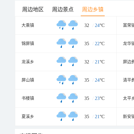
周边地区
周边景点
周边乡镇
32
/
24
°C
大乘镇
富荣
35
/
22
°C
锦屏镇
龙华
32
/
21
°C
龙溪乡
屏边
35
/
24
°C
屏山镇
清平
35
/
23
°C
书楼镇
太平
35
/
21
°C
夏溪乡
新安