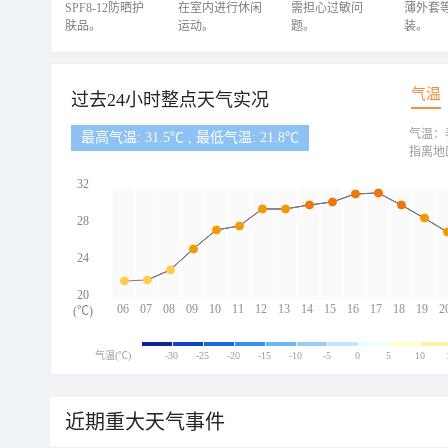
SPF8-12防晒护
在室内进行休闲
需担心过敏问
薄外套
肤品。
运动。
题。
装。
气温
过去24小时整点天气实况
气温：
最高气温: 31.5℃ , 最低气温: 21.8℃
指离地
32
28
24
20
06
07
08
09
10
11
12
13
14
15
16
17
18
19
2
(℃)
气温(℃)
-30
-25
-20
-15
-10
-5
0
5
10
近期重大天气事件