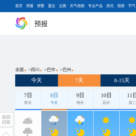
首页
预报
预警
雷达
云图
天气地图
专业产品
资讯
视频
节气
预报
全国
>
四川
>
巴中
>
巴州
今天
7天
8-15天
7日
8日
9日
10日
11
昨天
今天
明天
后天
周