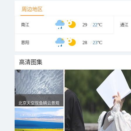
周边地区
29
/
22
°C
南江
通江
28
/
23
°C
恩阳
高清图集
北京天空现鱼鳞云景观