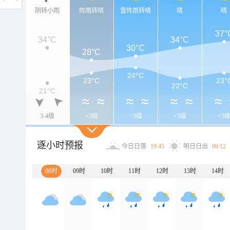
阴转小雨
阵雨转晴
雷阵雨转晴
晴
晴
37°
34°C
34°C
30°C
28°C
24°C
23°C
23°
22°C
21°C
3-4级
<3级
<3级
<3级
<3
逐小时预报
今日日落
19:45
明日日出
06:12
08时
09时
10时
11时
12时
13时
14时