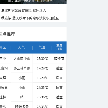
雨后峨眉沟壑尽显 金顶显真容
湖北神农架晨雾缭绕 秋色迷人
秋意浓 蓝天映衬下的哈尔滨伏尔加庄园
景点推荐
旅游
景区
天气
气温
指数
三亚
大雨转中雨
25/30℃
较不宜
九寨沟
多云转阵雨
17/29℃
适宜
大理
小雨
15/20℃
适宜
张家界
小雨
24/35℃
适宜
桂林
晴
25/36℃
适宜
青岛
晴转多云
28/33℃
适宜