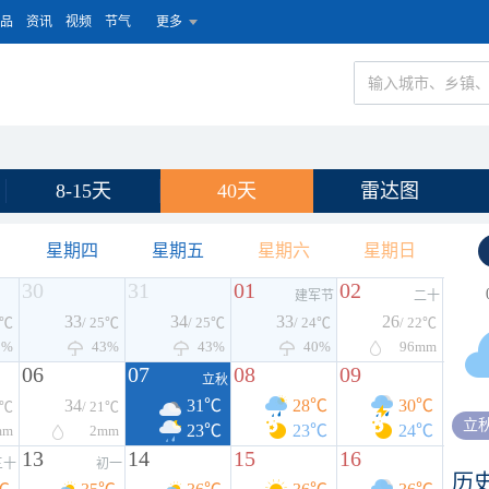
品
资讯
视频
节气
更多
8-15天
40天
雷达图
星期四
星期五
星期六
星期日
30
31
01
02
建军节
二十
33
34
33
26
5℃
/ 25℃
/ 25℃
/ 24℃
/ 22℃
0%
43%
43%
40%
96
mm
06
07
08
09
立秋
34
31℃
28℃
30℃
2℃
/ 21℃
立
23℃
23℃
24℃
mm
2
mm
13
14
15
16
三十
初一
历