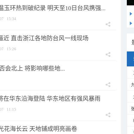
玉环热到破纪录 明天至10日台风携强...
07
15:34
”逼近 直击浙江各地防台风一线现场
07
15:26
会北上 将影响哪些地...
”将在华东沿海登陆 华东地区有强风暴雨
07
11:15
光花海长云 天地铺成明亮画卷