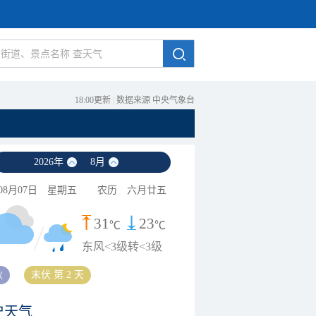
18:00更新
|
数据来源 中央气象台
2026
年
8
月
08月07日
星期五
农历
六月廿五
31
23
℃
℃
东风<3级转<3级
秋
末伏 第 2 天
史天气