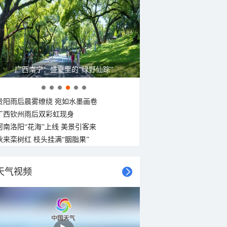
广西南宁：盛夏里的“绿野仙踪”
贵阳雨后晨雾缭绕 宛如水墨画卷
广西钦州雨后双彩虹现身
河南洛阳“花海”上线 美景引客来
秋来栾树红 枝头挂满“胭脂果”
天气视频