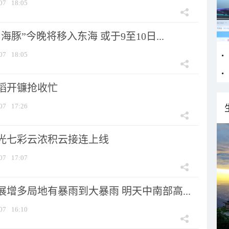
07
18:05
海豚”今晚将移入东海 或于9至10日...
07
18:05
稻开镰抢收忙
07
17:26
光七彩云浓积云接连上线
07
17:07
增多局地有暴雨到大暴雨 明天中南部高...
07
16:10