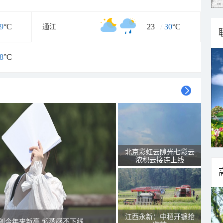
9
°C
23
/
30
°C
通江
8
°C
北京彩虹云隙光七彩云
浓积云接连上线
江西永新：中稻开镰抢
创今年来新高 焖蒸感不下线