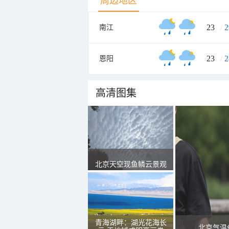
周边地区
23
/
2
南江
23
/
2
恩阳
高清图集
北京天空现鱼鳞云景观
青海湖畔：湖光花海长
北京气温