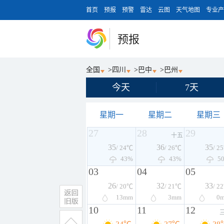
首页
预报
预警
雷达
云图
天气地图
专业产
预报
全国
>
四川
>
巴中
>
巴州
今天
7天
星期一
星期二
星期三
27
28
29
十五
35
36
35
/ 24℃
/ 26℃
/ 2
43%
43%
5
03
04
05
26
32
33
/ 20℃
/ 21℃
/ 2
13
mm
3
mm
0
10
11
12