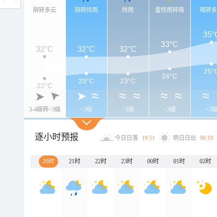
阴转多云
阴转阵雨
阵雨
雷阵雨转晴
晴转
35°
33°C
32°C
32°C
32°C
25°
24°C
23°C
23°C
22°C
3-4级转<3级
<3级
<3级
<3级
<3
逐小时预报
今日日落
19:51
明日日出
06:19
20时
21时
22时
23时
00时
01时
02时