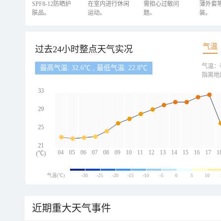
SPF8-12防晒护
在室内进行休闲
需担心过敏问
薄外套
肤品。
运动。
题。
装。
气温
过去24小时整点天气实况
气温：
最高气温: 32.6℃ , 最低气温: 22.8℃
指离地
33
29
25
21
04
05
06
07
08
09
10
11
12
13
14
15
16
17
1
(℃)
气温(℃)
-30
-25
-20
-15
-10
-5
0
5
10
近期重大天气事件