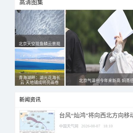
高清图集
北京天空现鱼鳞云景观
青海湖畔：湖光花海长
北京气温创今年来新高 焖蒸
云 天地铺成明亮画卷
新闻资讯
台风“灿鸿”将向西北方向移
中国天气网
2026-08-07
18:10