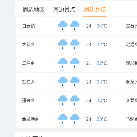
周边地区
周边景点
周边乡镇
24
/
34
°C
白云镇
宝石
23
/
32
°C
大新乡
定远
21
/
32
°C
二洞乡
观义
23
/
33
°C
宏仁乡
豢龙
24
/
34
°C
建兴乡
交泰
24
/
33
°C
金龙场乡
马迎