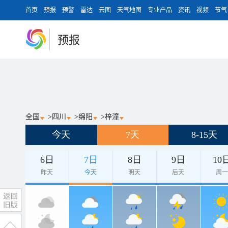
首页
预报
预警
雷达
云图
天气地图
专业产品
资讯
视频
节气
预报
全国
>
四川
>
绵阳
>
梓潼
今天
7天
8-15天
6日
7日
8日
9日
10
昨天
今天
明天
后天
周