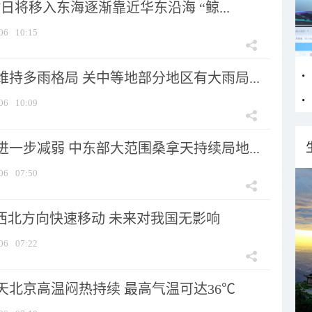
7日将移入东海逐渐靠近华东沿海 “鲸...
06
10:15
持多雨格局 关中等地部分地区有大雨局...
06
10:09
一步减弱 中东部大范围桑拿天持续局地...
06
07:50
向西北方向快速移动 未来对我国无影响
06
07:22
天北京高温闷热持续 最高气温可达36℃