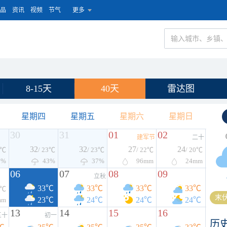
品
资讯
视频
节气
更多
8-15天
40天
雷达图
星期四
星期五
星期六
星期日
30
31
01
02
建军节
二十
32
32
27
24
3℃
/ 23℃
/ 23℃
/ 22℃
/ 20℃
7%
43%
37%
96
mm
24
mm
06
07
08
09
立秋
33℃
33℃
33℃
33℃
4℃
末伏
23℃
24℃
24℃
24℃
mm
13
14
15
16
三十
初一
历