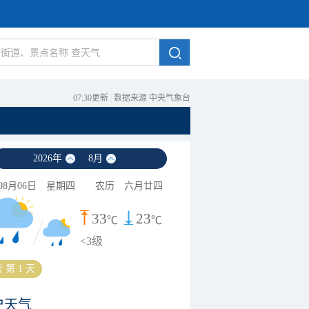
07:30更新
|
数据来源 中央气象台
2026
年
8
月
08月06日
星期四
农历
六月廿四
33
23
℃
℃
<3级
 第 1 天
史天气