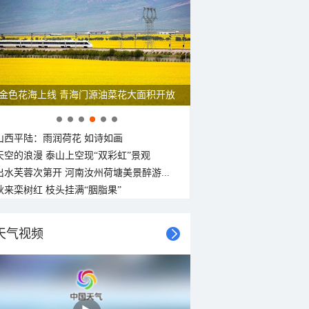
呼伦贝尔草原 藏着最治愈的蓝天白云
山西平陆：雨润荷花 如诗如画
天空的浪漫 泰山上空现“双彩虹”景观
出水芙蓉次第开 河南汝州荷塘美景醉游...
秋来栾树红 枝头挂满“胭脂果”
天气视频