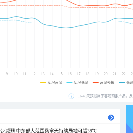
9
10
11
12
13
14
15
16
17
18
19
20
21
22
2
实况高温
实况低温
高温预报
低
16-40天预报属于客观预报产品，反
步减弱 中东部大范围桑拿天持续局地可超38℃