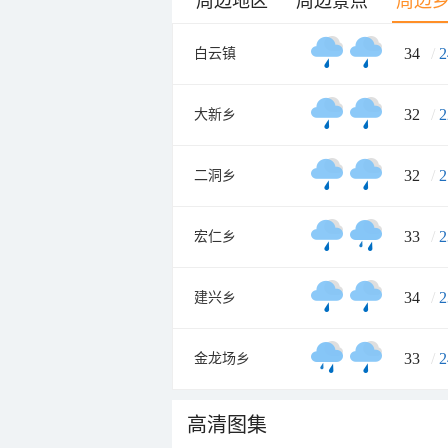
周边地区
周边景点
周边
34
/
2
白云镇
32
/
2
大新乡
32
/
2
二洞乡
33
/
2
宏仁乡
34
/
2
建兴乡
33
/
2
金龙场乡
高清图集