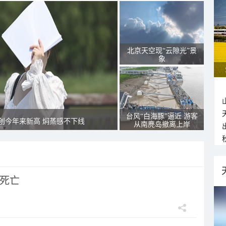
北京天空现“云隙光”景
象
台风“白海豚”逼近 游客
创今年来新高 焖蒸感不下线
从南麂岛撤离上岸
人死亡