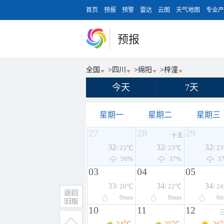
首页
预报
预警
雷达
云图
天气地图
专业产
预报
全国
>
四川
>
绵阳
>
梓潼
今天
7天
星期一
星期二
星期三
27
28
29
十五
32
32
32
/ 23℃
/ 23℃
/ 2
50%
37%
3
03
04
05
33
34
34
/ 20℃
/ 22℃
/ 2
0
mm
0
mm
0
10
11
12