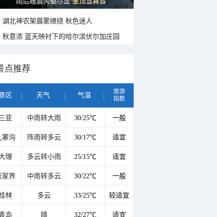
山水扇面：秋红点缀颐和园西堤
湖北神农架晨雾缭绕 秋色迷人
秋意浓 蓝天映衬下的哈尔滨伏尔加庄园
景点推荐
旅游
景区
天气
气温
指数
三亚
中雨转大雨
30/25℃
一般
九寨沟
阵雨转多云
30/17℃
适宜
大理
多云转小雨
25/15℃
适宜
张家界
中雨转多云
30/22℃
一般
桂林
多云
33/25℃
较适宜
青岛
晴
32/27℃
适宜