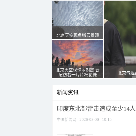
北京天空现鱼鳞云景观
北京天空现瑰丽朝霞 云
北京气温
层仿若一片片棉花糖
新闻资讯
印度东北部雷击造成至少14
中国新闻网
2026-08-06
10:15