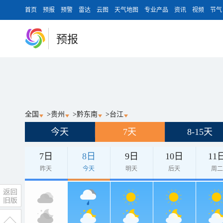
首页
预报
预警
雷达
云图
天气地图
专业产品
资讯
视频
节气
预报
全国
>
贵州
>
黔东南
>
台江
今天
7天
8-15天
7日
8日
9日
10日
11
昨天
今天
明天
后天
周