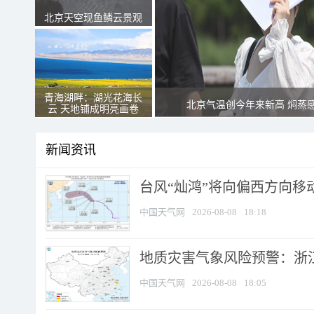
北京天空现鱼鳞云景观
青海湖畔：湖光花海长
北京气温创今年来新高 焖蒸
云 天地铺成明亮画卷
新闻资讯
台风“灿鸿”将向偏西方向移
中国天气网
2026-08-08
18:18
地质灾害气象风险预警：浙
中国天气网
2026-08-08
18:05