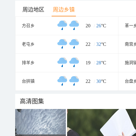
周边地区
周边乡镇
20
/
26
°C
方召乡
革一
22
/
32
°C
老屯乡
南宫
19
/
28
°C
排羊乡
施洞
22
/
30
°C
台拱镇
台盘
高清图集