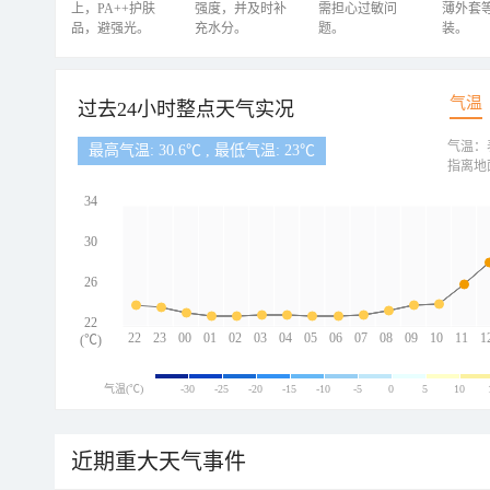
上，PA++护肤
强度，并及时补
需担心过敏问
薄外套
品，避强光。
充水分。
题。
装。
气温
过去24小时整点天气实况
气温：
最高气温: 30.6℃ , 最低气温: 23℃
指离地
34
30
26
22
22
23
00
01
02
03
04
05
06
07
08
09
10
11
1
(℃)
气温(℃)
-30
-25
-20
-15
-10
-5
0
5
10
近期重大天气事件