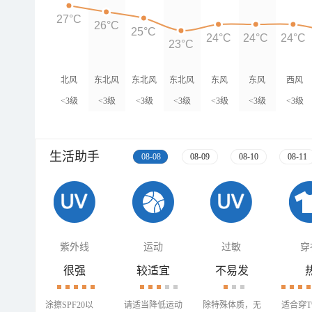
27°C
26°C
25°C
24°C
24°C
24°C
23°C
北风
东北风
东北风
东北风
东风
东风
西风
<3级
<3级
<3级
<3级
<3级
<3级
<3级
生活助手
08-08
08-09
08-10
08-11
紫外线
运动
过敏
穿
很强
较适宜
不易发
涂擦SPF20以
请适当降低运动
除特殊体质，无
适合穿