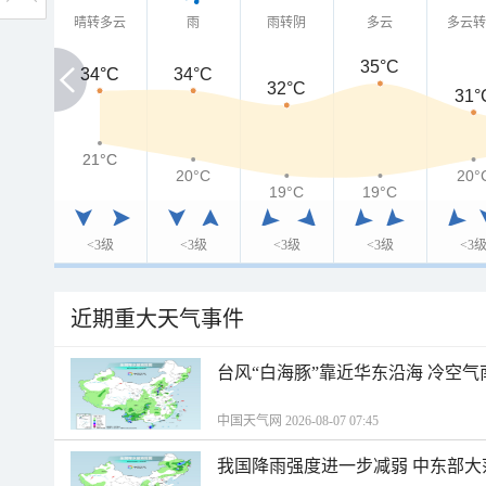
晴转多云
雨
雨转阴
多云
多云
35°C
34°C
34°C
34°C
32°C
31°
21°C
21°C
20°C
20°
19°C
19°C
<3级
<3级
<3级
<3级
<3
近期重大天气事件
台风“白海豚”靠近华东沿海 冷空
中国天气网 2026-08-07 07:45
我国降雨强度进一步减弱 中东部大