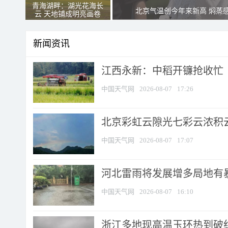
青海湖畔：湖光花海长
北京气温创今年来新高 焖蒸
云 天地铺成明亮画卷
新闻资讯
江西永新：中稻开镰抢收忙
中国天气网
2026-08-07
17:26
北京彩虹云隙光七彩云浓积
中国天气网
2026-08-07
17:07
河北雷雨将发展增多局地有暴
中国天气网
2026-08-07
16:10
浙江多地现高温玉环热到破纪录