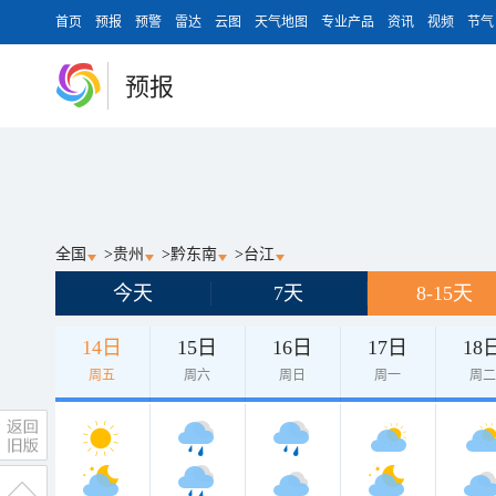
首页
预报
预警
雷达
云图
天气地图
专业产品
资讯
视频
节气
预报
全国
>
贵州
>
黔东南
>
台江
今天
7天
8-15天
14日
15日
16日
17日
18
周五
周六
周日
周一
周