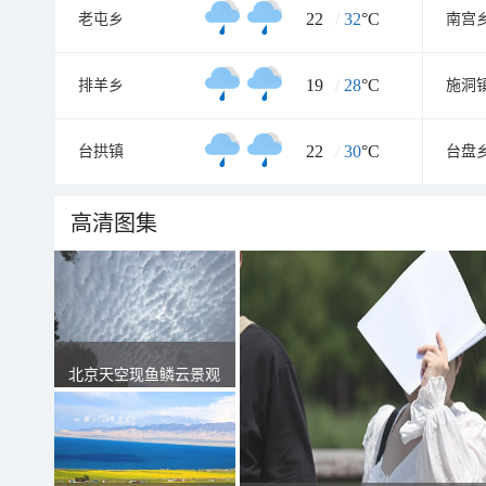
22
/
32
°C
老屯乡
南宫
19
/
28
°C
排羊乡
施洞
22
/
30
°C
台拱镇
台盘
高清图集
北京天空现鱼鳞云景观