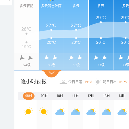
多云转阴
多云转雷阵雨
多云
多云
多
29°C
29°
27°C
27°C
26°C
20°C
20°C
20°C
20°
19°C
3-4级
<3级
<3级
<3级
<3
逐小时预报
今日日落
19:38
明日日出
06:25
08时
09时
10时
11时
12时
13时
14时