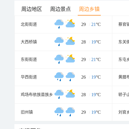
周边地区
周边景点
周边乡镇
29
/
21
°C
北街街道
蔡官
28
/
19
°C
大西桥镇
东关
29
/
21
°C
东街街道
东屯
26
/
19
°C
华西街道
黄腊
28
/
19
°C
鸡场布依族苗族乡
轿子
29
/
19
°C
旧州镇
刘官