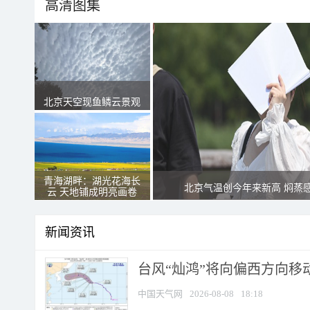
高清图集
北京天空现鱼鳞云景观
青海湖畔：湖光花海长
北京气温创今年来新高 焖蒸
云 天地铺成明亮画卷
新闻资讯
台风“灿鸿”将向偏西方向移
中国天气网
2026-08-08
18:18