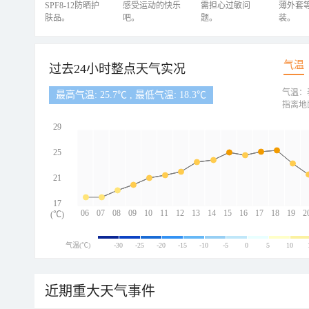
SPF8-12防晒护
感受运动的快乐
需担心过敏问
薄外套
肤品。
吧。
题。
装。
气温
过去24小时整点天气实况
气温：
最高气温: 25.7℃ , 最低气温: 18.3℃
指离地
29
25
21
17
06
07
08
09
10
11
12
13
14
15
16
17
18
19
2
(℃)
气温(℃)
-30
-25
-20
-15
-10
-5
0
5
10
近期重大天气事件