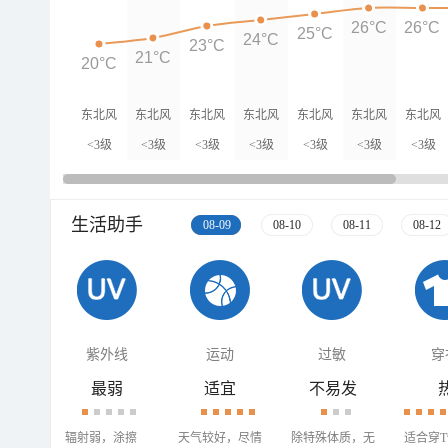
26°C
26°C
25°C
24°C
23°C
21°C
20°C
东北风
东北风
东北风
东北风
东北风
东北风
东北风
<3级
<3级
<3级
<3级
<3级
<3级
<3级
生活助手
08-09
08-10
08-11
08-12
紫外线
运动
过敏
穿
最弱
适宜
不易发
辐射弱，涂擦
天气较好，尽情
除特殊体质，无
适合穿