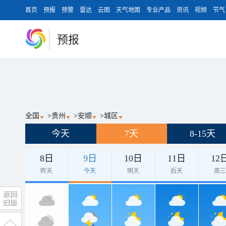
首页
预报
预警
雷达
云图
天气地图
专业产品
资讯
视频
节气
预报
全国
>
贵州
>
安顺
>
城区
今天
7天
8-15天
8日
9日
10日
11日
12
昨天
今天
明天
后天
周