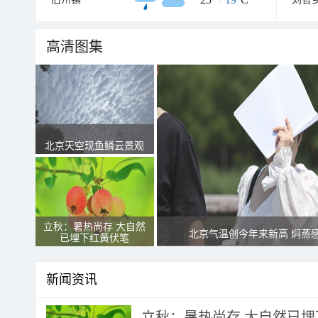
高清图集
北京天空现鱼鳞云景观
立秋：暑热尚存 大自然
北京气温创今年来新高 焖蒸
已埋下红黄伏笔
新闻资讯
立秋：暑热尚存 大自然已