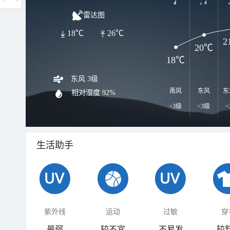
雷达图
18℃
26℃
2
20℃
18℃
东风 3级
南风
东风
东
相对湿度
92%
<3级
<3级
<
生活助手
紫外线
运动
过敏
穿
最弱
较不宜
不易发
较