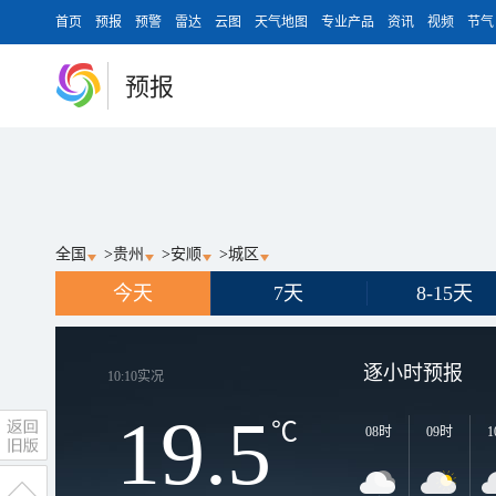
首页
预报
预警
雷达
云图
天气地图
专业产品
资讯
视频
节气
预报
全国
>
贵州
>
安顺
>
城区
今天
7天
8-15天
逐小时预报
10:10
实况
19.5
℃
08时
09时
1