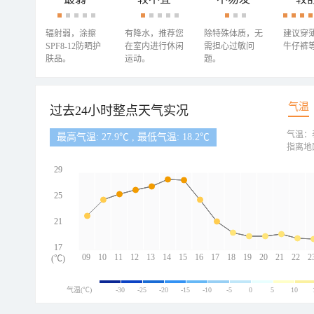
辐射弱，涂擦
有降水，推荐您
除特殊体质，无
建议穿
SPF8-12防晒护
在室内进行休闲
需担心过敏问
牛仔裤
肤品。
运动。
题。
气温
过去24小时整点天气实况
气温：
最高气温: 27.9℃ , 最低气温: 18.2℃
指离地
29
25
21
17
09
10
11
12
13
14
15
16
17
18
19
20
21
22
2
(℃)
气温(℃)
-30
-25
-20
-15
-10
-5
0
5
10