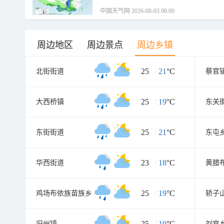
中国天气网 2026-08-03 08:00
周边地区
周边景点
周边乡镇
25
/
21
°C
北街街道
蔡官
25
/
19
°C
大西桥镇
东关
25
/
21
°C
东街街道
东屯
23
/
18
°C
华西街道
黄腊
25
/
19
°C
鸡场布依族苗族乡
轿子
25
/
19
°C
旧州镇
刘官