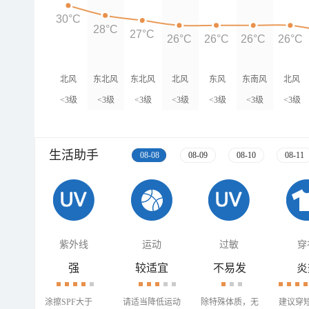
30°C
28°C
27°C
26°C
26°C
26°C
26°C
北风
东北风
东北风
北风
东风
东南风
北风
<3级
<3级
<3级
<3级
<3级
<3级
<3级
生活助手
08-08
08-09
08-10
08-11
紫外线
运动
过敏
穿
强
较适宜
不易发
炎
涂擦SPF大于
请适当降低运动
除特殊体质，无
建议穿