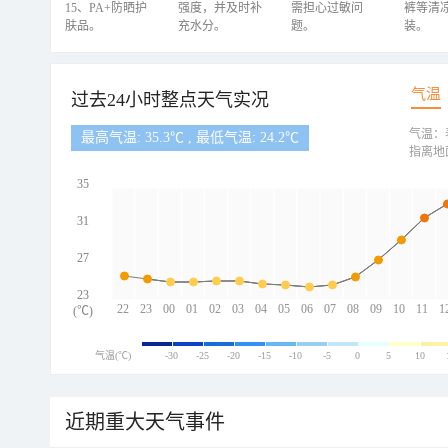
15、PA+防晒护
强度，并及时补
需担心过敏问
裤等清
肤品。
充水分。
题。
装。
气温
过去24小时整点天气实况
气温：
最高气温: 35.3℃ , 最低气温: 24.2℃
指离地
35
31
27
23
22
23
00
01
02
03
04
05
06
07
08
09
10
11
1
(℃)
气温(℃)
-30
-25
-20
-15
-10
-5
0
5
10
近期重大天气事件