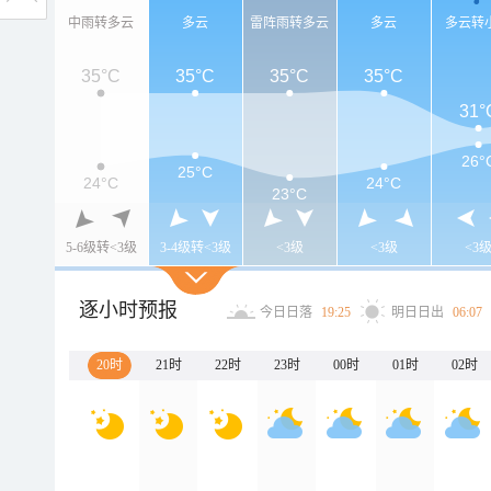
中雨转多云
多云
雷阵雨转多云
多云
多云转
35°C
35°C
35°C
35°C
31°
26°
25°C
24°C
24°C
23°C
5-6级转<3级
3-4级转<3级
<3级
<3级
<3
逐小时预报
今日日落
19:25
明日日出
06:07
20时
21时
22时
23时
00时
01时
02时