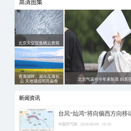
高清图集
北京天空现鱼鳞云景观
青海湖畔：湖光花海长
北京气温创今年来新高 焖蒸
云 天地铺成明亮画卷
新闻资讯
台风“灿鸿”将向偏西方向移
中国天气网
2026-08-08
18:18