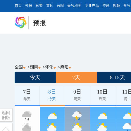
首页
预报
预警
雷达
云图
天气地图
专业产品
资讯
视频
节气
预报
全国
>
湖南
>
怀化
>
麻阳
今天
7天
8-15天
7日
8日
9日
10日
11
昨天
今天
明天
后天
周