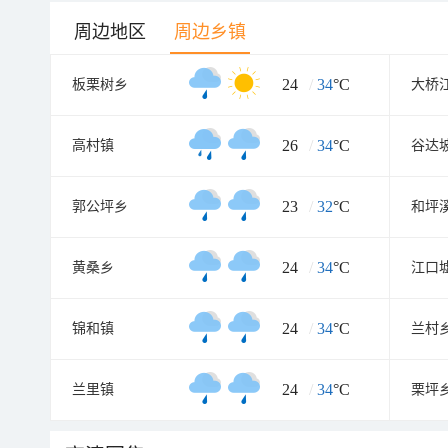
周边地区
周边乡镇
24
/
34
°C
板栗树乡
大桥
26
/
34
°C
高村镇
谷达
23
/
32
°C
郭公坪乡
和坪
24
/
34
°C
黄桑乡
江口
24
/
34
°C
锦和镇
兰村
24
/
34
°C
兰里镇
栗坪