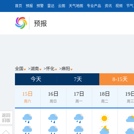
首页
预报
预警
雷达
云图
天气地图
专业产品
资讯
视频
节气
预报
全国
>
湖南
>
怀化
>
麻阳
今天
7天
8-15天
15日
16日
17日
18日
19
周六
周日
周一
周二
周