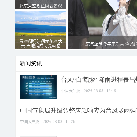
北京天空现鱼鳞云景观
青海湖畔：湖光花海长
北京气温创今年来新高 焖蒸
云 天地铺成明亮画卷
新闻资讯
台风“白海豚” 降雨进程表出炉
中国天气网
2026-08-08
13:19
中国气象局升级调整应急响应为台风暴雨强
中国天气网
2026-08-08
10:26