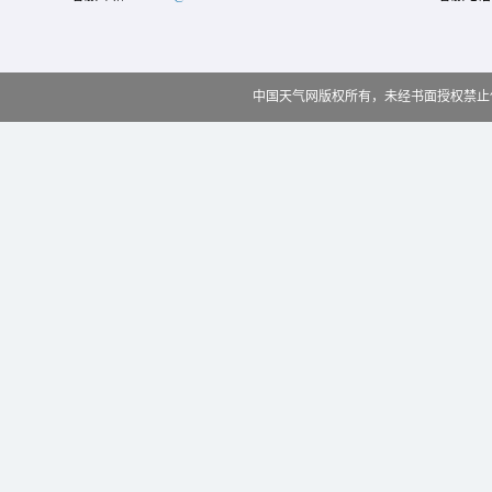
中国天气网版权所有，未经书面授权禁止使用 