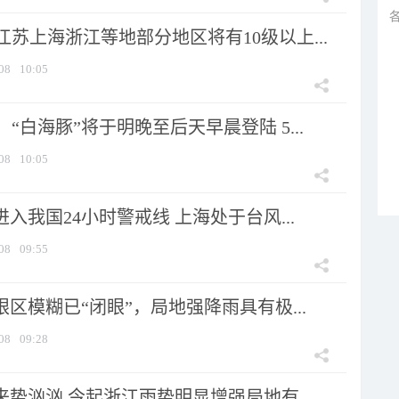
苏上海浙江等地部分地区将有10级以上...
08
10:05
“白海豚”将于明晚至后天早晨登陆 5...
08
10:05
进入我国24小时警戒线 上海处于台风...
08
09:55
眼区模糊已“闭眼”，局地强降雨具有极...
08
09:28
来势汹汹 今起浙江雨势明显增强局地有...