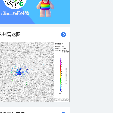
永州雷达图
21时
22时
23时
00时
01时
02时
03时
04时