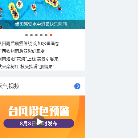
一组图感受水中消暑快乐瞬间
贵阳雨后晨雾缭绕 宛如水墨画卷
广西钦州雨后双彩虹现身
河南洛阳“花海”上线 美景引客来
秋来栾树红 枝头挂满“胭脂果”
天气视频