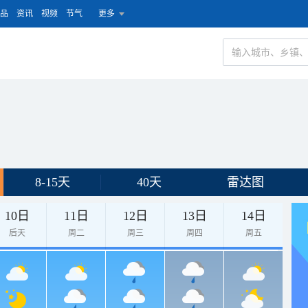
品
资讯
视频
节气
更多
8-15天
40天
雷达图
10日
11日
12日
13日
14日
后天
周二
周三
周四
周五