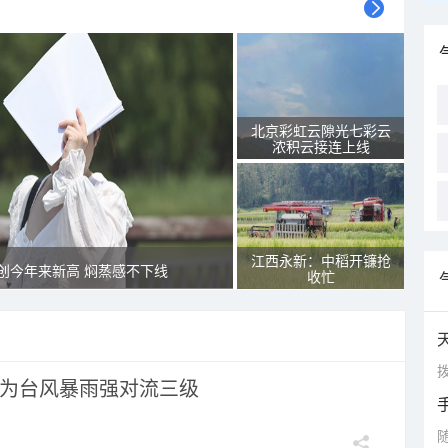
北京彩虹云隙光七彩云
浓积云接连上线
江西永新：中稻开镰抢
创今年来新高 焖蒸感不下线
收忙
拨
为台风暴雨强对流三级