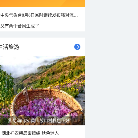
中央气象台8月8日06时继续发布强对流天气蓝色预警
又有两个台风生成了
生活旅游
紫菊满山坡 黄山坡山村秋色正好
湖北神农架晨雾缭绕 秋色迷人