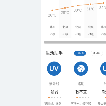
32°
31°C
30°C
28°C
26°C
北风
北风
北风
北风
北
<3级
<3级
<3级
<3级
<3
生活助手
08-08
08-09
紫外线
运动
最弱
较不宜
较
辐射弱，涂擦
有降水，推荐您
外出