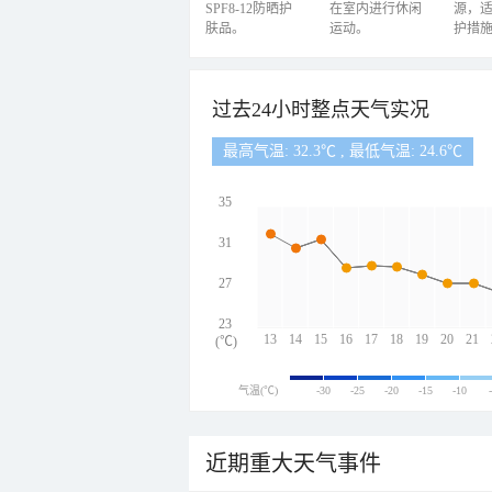
SPF8-12防晒护
在室内进行休闲
源，
肤品。
运动。
护措
过去24小时整点天气实况
最高气温: 32.3℃ , 最低气温: 24.6℃
35
31
27
23
13
14
15
16
17
18
19
20
21
(℃)
气温(℃)
-30
-25
-20
-15
-10
近期重大天气事件