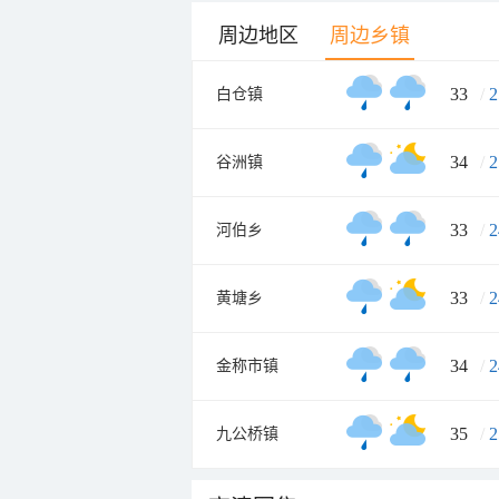
周边地区
周边乡镇
33
/
2
白仓镇
34
/
2
谷洲镇
33
/
2
河伯乡
33
/
2
黄塘乡
34
/
2
金称市镇
35
/
2
九公桥镇