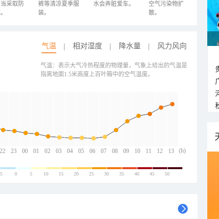
适当采取防
裤等清凉夏季服
水会弄脏爱车。
空气污染物扩
施。
装。
散。
气温
相对湿度
降水量
风力风向
气温：表示大气冷热程度的物理量，气象上给出的气温是
指离地面1.5米高度上百叶箱中的空气温度。
(h)
22
23
00
01
02
03
04
05
06
07
08
09
10
11
12
13
-5
0
5
10
15
20
25
30
35
40
45
50