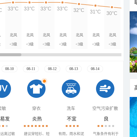
33°C
33°C
33°C
33°C
C
32°C
31°C
30°C
29°C
风
北风
北风
北风
北风
北风
北风
北风
北风
级
<3级
<3级
<3级
<3级
<3级
<3级
<3级
<3级
08-10
08-11
08-12
08-13
08-14
过敏
穿衣
洗车
空气污染扩散
易发
炎热
不宜
良
需远离过敏
建议穿短衫、短
有雨，雨水和泥
气象条件有利于