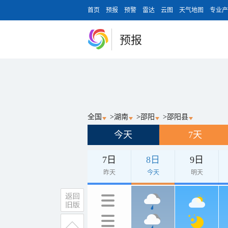
首页
预报
预警
雷达
云图
天气地图
专业产
预报
全国
>
湖南
>
邵阳
>
邵阳县
今天
7天
7日
8日
9日
昨天
今天
明天