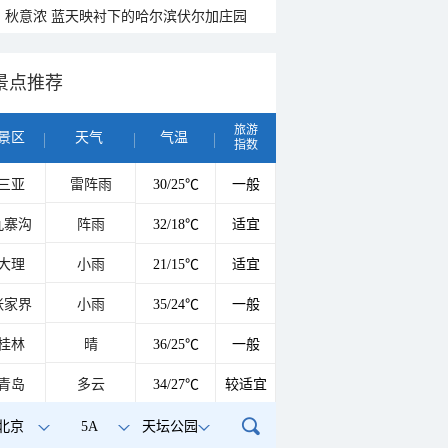
秋意浓 蓝天映衬下的哈尔滨伏尔加庄园
景点推荐
旅游
景区
天气
气温
指数
三亚
雷阵雨
30/25℃
一般
九寨沟
阵雨
32/18℃
适宜
大理
小雨
21/15℃
适宜
张家界
小雨
35/24℃
一般
桂林
晴
36/25℃
一般
青岛
多云
34/27℃
较适宜
北京
5A
天坛公园