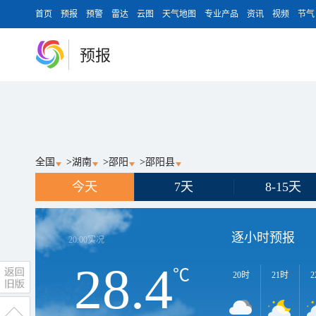
首页
预报
预警
雷达
云图
天气地图
专业产品
资讯
视频
节气
预报
全国
>
湖南
>
邵阳
>
邵阳县
今天
7天
8-15天
逐小时预报
20:00
实况
28.4
℃
20时
21时
2