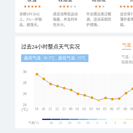
涂擦SPF20以
请适当降低运动
外出需远离过敏
适合穿
上，PA++护肤
强度，并及时补
源，适当采取防
薄外套
品，避强光。
充水分。
护措施。
装。
气温
过去24小时整点天气实况
气温：
最高气温: 30.3℃ , 最低气温: 25℃
指离地
30
28
26
24
19
20
21
22
23
00
01
02
03
04
05
06
07
08
0
(℃)
气温(℃)
-30
-25
-20
-15
-10
-5
0
5
10