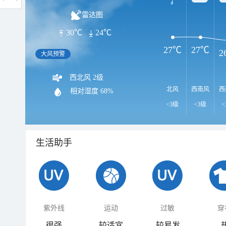
雷达图
30℃
24℃
27℃
27℃
2
大风预警
西北风 2级
北风
西南风
西
相对湿度
68%
<3级
<3级
<
生活助手
紫外线
运动
过敏
穿
很强
较适宜
较易发