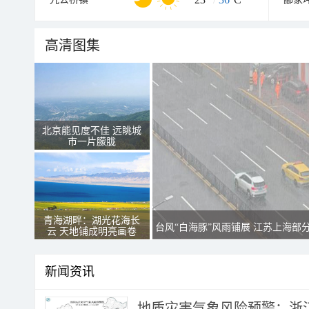
高清图集
北京能见度不佳 远眺城
市一片朦胧
青海湖畔：湖光花海长
台风“白海豚”风雨铺展 江苏上海部
云 天地铺成明亮画卷
新闻资讯
地质灾害气象风险预警：浙江