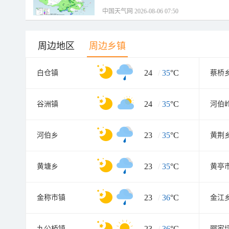
中国天气网 2026-08-06 07:50
周边地区
周边乡镇
24
/
35
°C
白仓镇
蔡桥
24
/
35
°C
谷洲镇
河伯
23
/
35
°C
河伯乡
黄荆
23
/
35
°C
黄塘乡
黄亭
23
/
36
°C
金称市镇
金江
23
/
36
°C
九公桥镇
郦家