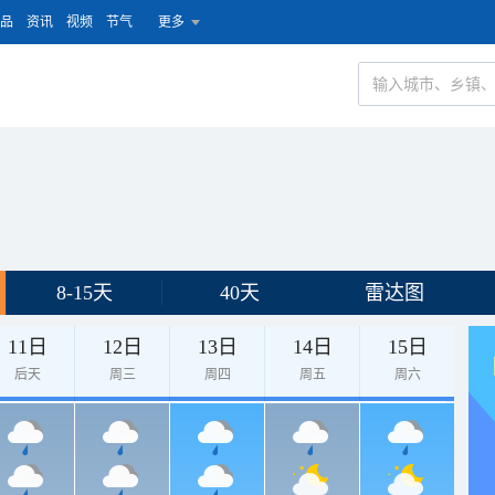
品
资讯
视频
节气
更多
8-15天
40天
雷达图
11日
12日
13日
14日
15日
后天
周三
周四
周五
周六