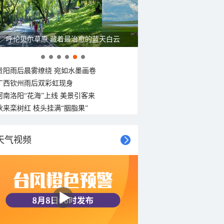
呼伦贝尔草原 藏着最治愈的蓝天白云
贵阳雨后晨雾缭绕 宛如水墨画卷
广西钦州雨后双彩虹现身
河南洛阳“花海”上线 美景引客来
秋来栾树红 枝头挂满“胭脂果”
天气视频