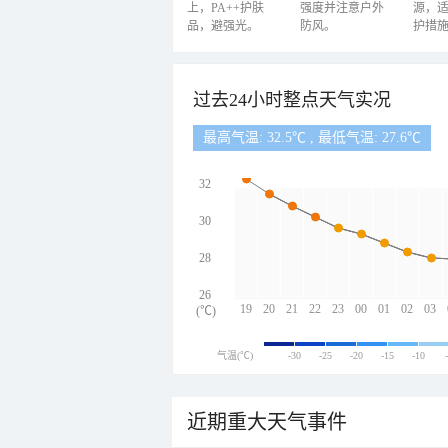
上，PA++护肤
强度并注意户外
源，
品，避强光。
防风。
护措
过去24小时整点天气实况
最高气温: 32.5℃ , 最低气温: 27.6℃
32
30
28
26
19
20
21
22
23
00
01
02
03
(℃)
气温(℃)
-30
-25
-20
-15
-10
近期重大天气事件