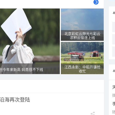
北京彩虹云隙光七彩云
浓积云接连上线
江西永新：中稻开镰抢
创今年来新高 焖蒸感不下线
收忙
拨
市沿海再次登陆