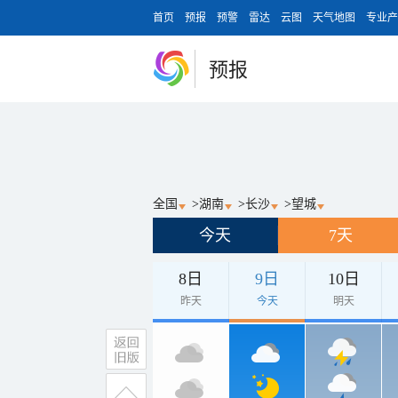
首页
预报
预警
雷达
云图
天气地图
专业产
预报
全国
>
湖南
>
长沙
>
望城
今天
7天
8日
9日
10日
昨天
今天
明天