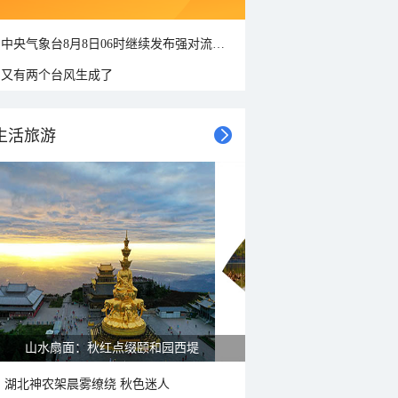
中央气象台8月8日06时继续发布强对流天气蓝色预警
又有两个台风生成了
生活旅游
山水扇面：秋红点缀颐和园西堤
湖北神农架晨雾缭绕 秋色迷人