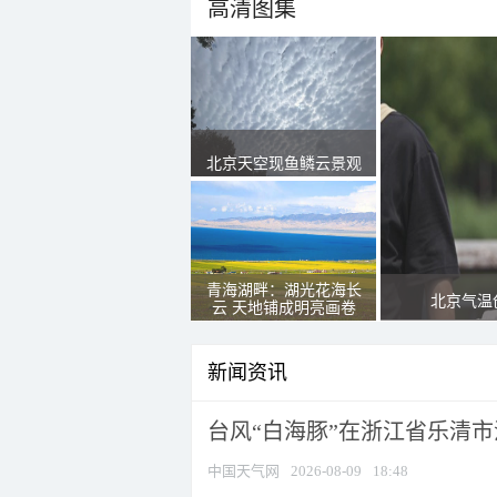
高清图集
北京天空现鱼鳞云景观
青海湖畔：湖光花海长
北京气温
云 天地铺成明亮画卷
新闻资讯
台风“白海豚”在浙江省乐清
中国天气网
2026-08-09
18:48