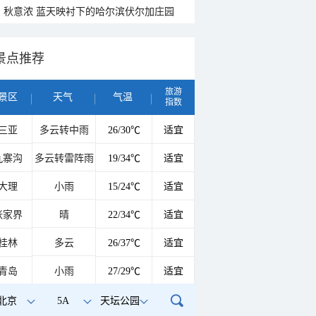
秋意浓 蓝天映衬下的哈尔滨伏尔加庄园
景点推荐
旅游
景区
天气
气温
指数
三亚
多云转中雨
26/30℃
适宜
九寨沟
多云转雷阵雨
19/34℃
适宜
大理
小雨
15/24℃
适宜
张家界
晴
22/34℃
适宜
桂林
多云
26/37℃
适宜
青岛
小雨
27/29℃
适宜
北京
5A
天坛公园