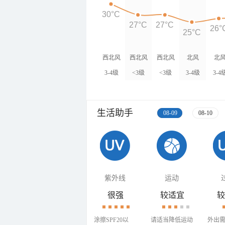
30°C
27°C
27°C
26°
25°C
西北风
西北风
西北风
北风
北
3-4级
<3级
<3级
3-4级
3-4
生活助手
08-09
08-10
紫外线
运动
很强
较适宜
较
涂擦SPF20以
请适当降低运动
外出