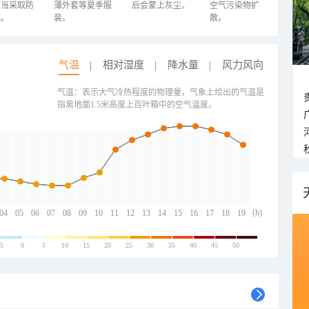
适当采取防
薄外套等夏季服
后会蒙上灰尘。
空气污染物扩
施。
装。
散。
气温
相对湿度
降水量
风力风向
气温：表示大气冷热程度的物理量，气象上给出的气温是
指离地面1.5米高度上百叶箱中的空气温度。
(h)
04
05
06
07
08
09
10
11
12
13
14
15
16
17
18
19
-5
0
5
10
15
20
25
30
35
40
45
50