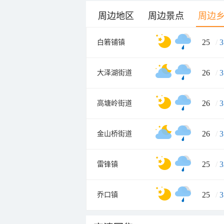
周边地区
周边景点
周边
25
/
3
白箬铺镇
26
/
3
大泽湖街道
26
/
3
高塘岭街道
26
/
3
金山桥街道
25
/
3
雷锋镇
25
/
3
乔口镇