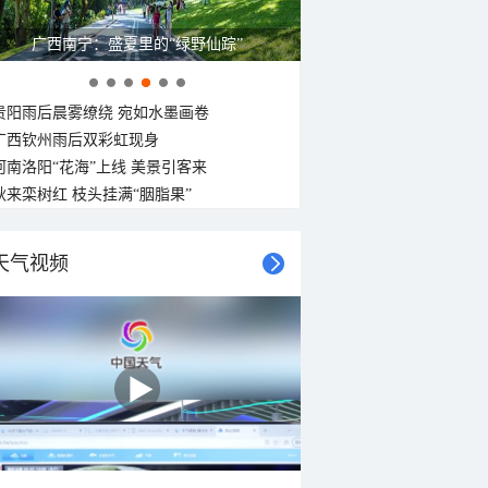
广西南宁：盛夏里的“绿野仙踪”
贵阳雨后晨雾缭绕 宛如水墨画卷
广西钦州雨后双彩虹现身
河南洛阳“花海”上线 美景引客来
秋来栾树红 枝头挂满“胭脂果”
天气视频