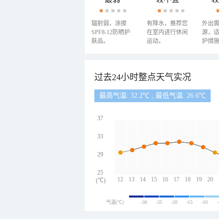
辐射弱，涂擦
有降水，推荐您
外出
SPF8-12防晒护
在室内进行休闲
源，
肤品。
运动。
护措
过去24小时整点天气实况
最高气温: 32.2℃ , 最低气温: 26.6℃
37
33
29
25
12
13
14
15
16
17
18
19
20
(℃)
气温(℃)
-30
-25
-20
-15
-10