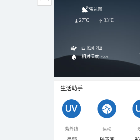
雷达图
27℃
33℃
西北风 2级
相对湿度
76%
生活助手
紫外线
运动
最弱
较不宜
较