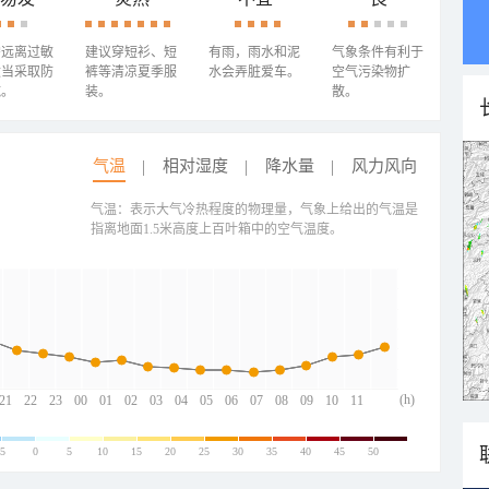
需远离过敏
建议穿短衫、短
有雨，雨水和泥
气象条件有利于
适当采取防
裤等清凉夏季服
水会弄脏爱车。
空气污染物扩
施。
装。
散。
气温
相对湿度
降水量
风力风向
气温：表示大气冷热程度的物理量，气象上给出的气温是
指离地面1.5米高度上百叶箱中的空气温度。
(h)
21
22
23
00
01
02
03
04
05
06
07
08
09
10
11
-5
0
5
10
15
20
25
30
35
40
45
50