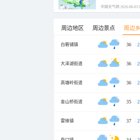
中国天气网 2026-08-03 0
周边地区
周边景点
周边
36
/
2
白箬铺镇
36
/
2
大泽湖街道
36
/
2
高塘岭街道
35
/
2
金山桥街道
37
/
2
雷锋镇
34
/
2
乔口镇