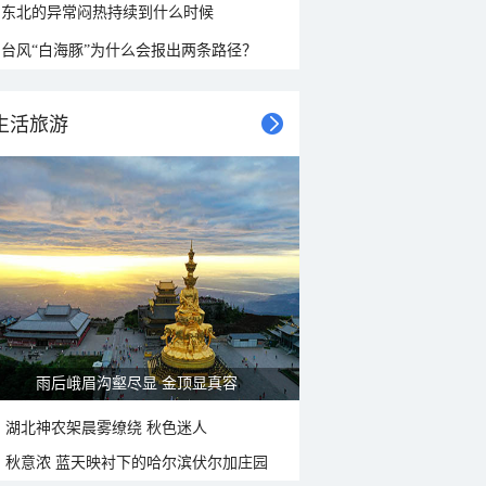
东北的异常闷热持续到什么时候
台风“白海豚”为什么会报出两条路径？
生活旅游
雨后峨眉沟壑尽显 金顶显真容
湖北神农架晨雾缭绕 秋色迷人
秋意浓 蓝天映衬下的哈尔滨伏尔加庄园