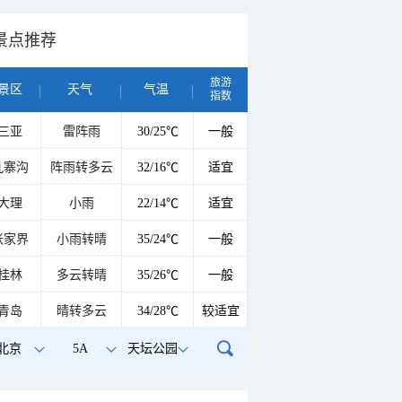
景点推荐
旅游
景区
天气
气温
指数
三亚
雷阵雨
30/25℃
一般
九寨沟
阵雨转多云
32/16℃
适宜
大理
小雨
22/14℃
适宜
张家界
小雨转晴
35/24℃
一般
桂林
多云转晴
35/26℃
一般
青岛
晴转多云
34/28℃
较适宜
北京
5A
天坛公园