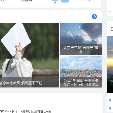
北京天空现“云隙光”景
象
台风“白海豚”来临前夕
创今年来新高 焖蒸感不下线
浙江玉环渔船回港避风
会北上 将影响哪些地...