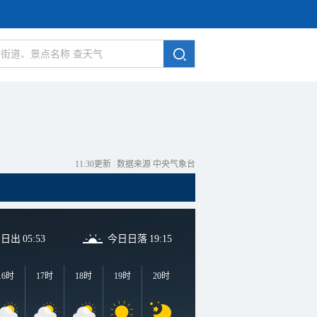
11:30更新
|
数据来源 中央气象台
日日出
05:53
今日日落
19:15
16时
17时
18时
19时
20时
21时
22时
23时
0