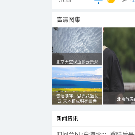
高清图集
北京天空现鱼鳞云景观
青海湖畔：湖光花海长
北京气温
云 天地铺成明亮画卷
新闻资讯
四问台风“白海豚”：登陆后是否