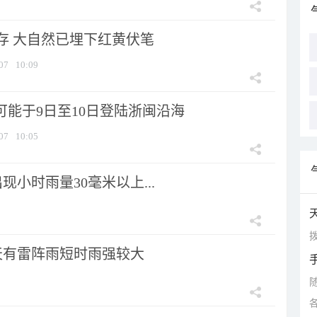
存 大自然已埋下红黄伏笔
07
10:09
可能于9日至10日登陆浙闽沿海
07
10:05
小时雨量30毫米以上...
拨
天有雷阵雨短时雨强较大