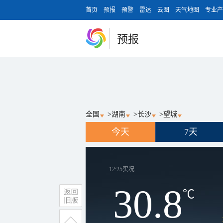
首页
预报
预警
雷达
云图
天气地图
专业产
预报
全国
>
湖南
>
长沙
>
望城
今天
7天
12:25
实况
30.8
℃