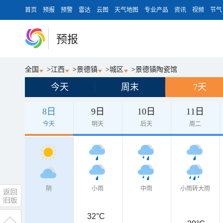
首页
预报
预警
雷达
云图
天气地图
专业产品
资讯
视频
节气
预报
全国
>
江西
>
景德镇
>
城区
>
景德镇陶瓷馆
今天
周末
7天
8日
9日
10日
11日
今天
明天
后天
周二
阴
小雨
中雨
小雨转大雨
32°C