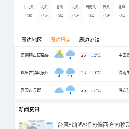
东北风
北风
北风
北风
西南风
西风
北风
<3级
<3级
<3级
<3级
<3级
<3级
<3级
周边地区
周边景点
周边乡镇
26
/
32
°C
景德镇古窑民俗博览区
中国
23
/
29
°C
瑶里古镇风景区
得雨
26
/
31
°C
浮梁古县衙
洪岩
新闻资讯
台风“灿鸿”将向偏西方向移