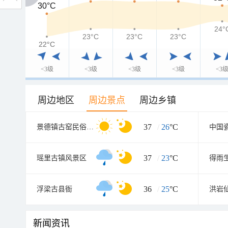
30°C
30°C
24°
23°C
23°C
23°C
22°C
22°C
<3级
<3级
<3级
<3级
<3
周边地区
周边景点
周边乡镇
37
/
26
°C
景德镇古窑民俗博览区
中国
37
/
23
°C
瑶里古镇风景区
得雨
36
/
25
°C
浮梁古县衙
洪岩
新闻资讯