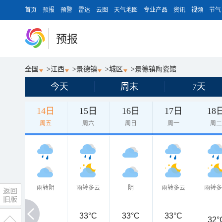
首页
预报
预警
雷达
云图
天气地图
专业产品
资讯
视频
节气
预报
全国
>
江西
>
景德镇
>
城区
>
景德镇陶瓷馆
今天
周末
7天
14日
15日
16日
17日
18
周五
周六
周日
周一
周
雨转阴
雨转多云
阴
雨转多云
雨转
33°C
33°C
33°C
32°