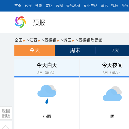
首页
预报
预警
雷达
云图
天气地图
专业产品
资讯
视频
节气
预报
全国
>
江西
>
景德镇
>
城区
>
景德镇陶瓷馆
今天
周末
7天
今天白天
今天夜间
8日（周六）
8日（周六）
小雨
阴