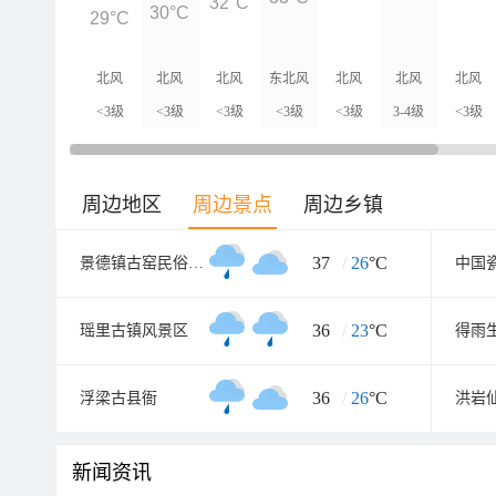
32°C
30°C
29°C
北风
北风
北风
东北风
北风
北风
北风
<3级
<3级
<3级
<3级
<3级
3-4级
<3级
周边地区
周边景点
周边乡镇
37
/
26
°C
景德镇古窑民俗博览区
中国
36
/
23
°C
瑶里古镇风景区
得雨
36
/
26
°C
浮梁古县衙
洪岩
新闻资讯