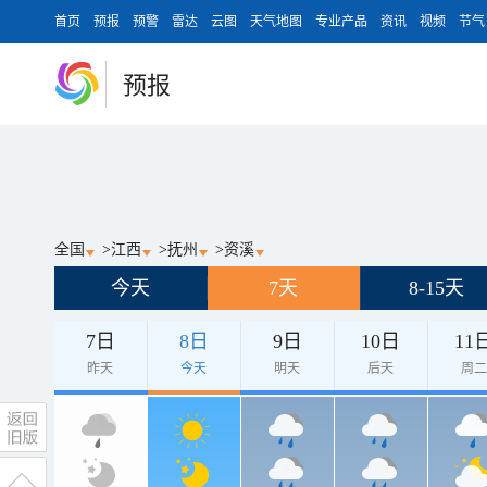
首页
预报
预警
雷达
云图
天气地图
专业产品
资讯
视频
节气
预报
全国
>
江西
>
抚州
>
资溪
今天
7天
8-15天
7日
8日
9日
10日
11
昨天
今天
明天
后天
周