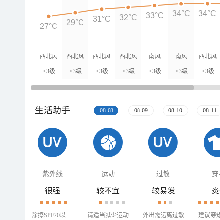
34°C
34°C
33°C
32°C
31°C
29°C
27°C
西北风
西北风
西北风
西北风
南风
南风
西北风
<3级
<3级
<3级
<3级
<3级
<3级
<3级
生活助手
08-08
08-09
08-10
08-11
紫外线
运动
过敏
穿
很强
较不宜
较易发
炎
涂擦SPF20以
请适当减少运动
外出需远离过敏
建议穿