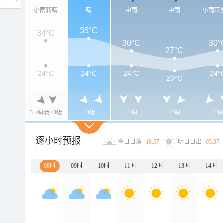
小雨转晴
晴
中雨
中雨
小雨转
35°C
34°C
30°C
30°
27°C
24°C
24°C
24°C
24°
23°C
3-4级转<3级
<3级
<3级
<3级
<3
逐小时预报
今日日落
18:57
明日日出
05:37
08时
09时
10时
11时
12时
13时
14时