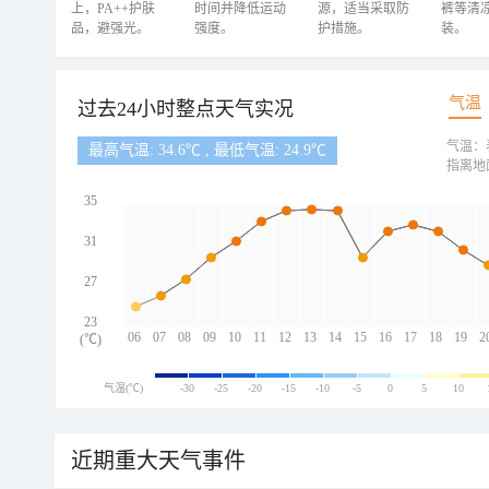
上，PA++护肤
时间并降低运动
源，适当采取防
裤等清
品，避强光。
强度。
护措施。
装。
气温
过去24小时整点天气实况
气温：
最高气温: 34.6℃ , 最低气温: 24.9℃
指离地
35
31
27
23
06
07
08
09
10
11
12
13
14
15
16
17
18
19
2
(℃)
气温(℃)
-30
-25
-20
-15
-10
-5
0
5
10
近期重大天气事件