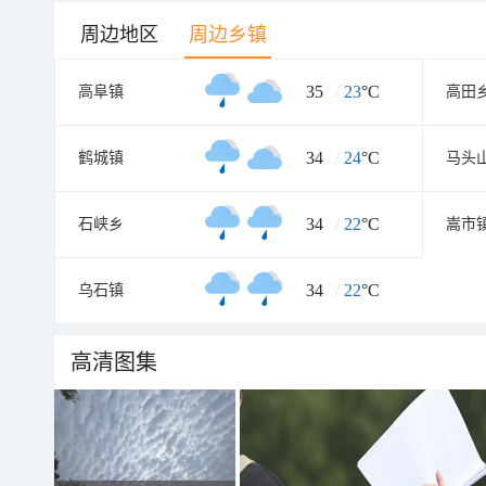
周边地区
周边乡镇
35
/
23
°C
高阜镇
高田
34
/
24
°C
鹤城镇
马头
34
/
22
°C
石峡乡
嵩市
34
/
22
°C
乌石镇
高清图集