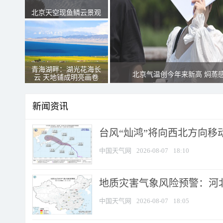
北京天空现鱼鳞云景观
青海湖畔：湖光花海长
北京气温创今年来新高 焖蒸
云 天地铺成明亮画卷
新闻资讯
台风“灿鸿”将向西北方向移
中国天气网
2026-08-07
18:10
地质灾害气象风险预警：河北
中国天气网
2026-08-07
18:05