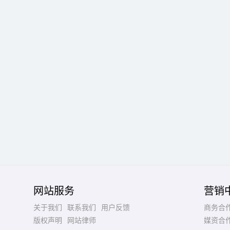
网站服务
营销
关于我们
联系我们
用户反馈
商务合
版权声明
网站律师
媒资合