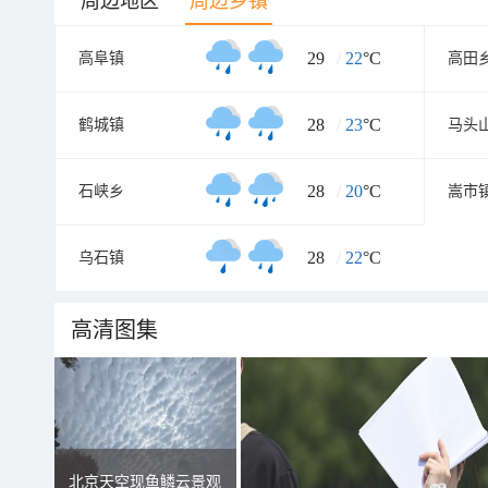
周边地区
周边乡镇
29
/
22
°C
高阜镇
高田
28
/
23
°C
鹤城镇
马头
28
/
20
°C
石峡乡
嵩市
28
/
22
°C
乌石镇
高清图集
北京天空现鱼鳞云景观