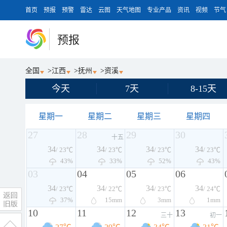
首页
预报
预警
雷达
云图
天气地图
专业产品
资讯
视频
节气
预报
全国
>
江西
>
抚州
>
资溪
今天
7天
8-15天
星期一
星期二
星期三
星期四
27
28
29
30
十五
34
34
34
34
/ 23℃
/ 23℃
/ 23℃
/ 23℃
43%
33%
52%
43%
03
04
05
06
34
34
34
34
/ 23℃
/ 22℃
/ 23℃
/ 24℃
37%
15
mm
3
mm
1
mm
10
11
12
13
三十
初一