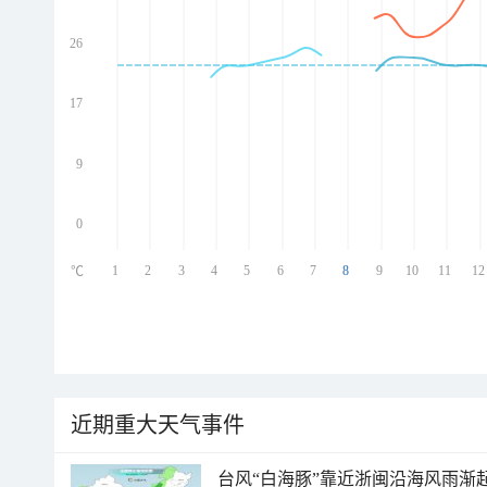
26
ed
ed
ed
17
ed
9
0
1
2
3
4
5
6
7
8
9
10
11
12
℃
近期重大天气事件
台风“白海豚”靠近浙闽沿海风雨渐